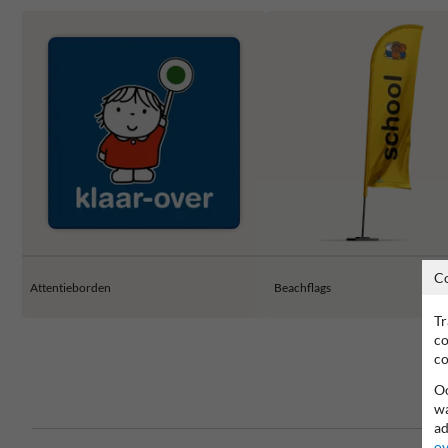
C
Attentieborden
Beachflags
Tr
co
co
Oo
wa
ad
ov