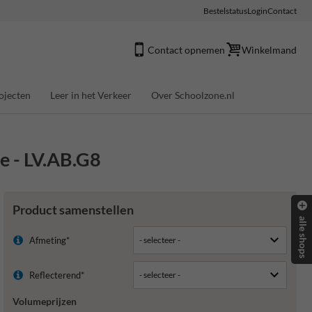
Bestelstatus
Login
Contact
Contact opnemen
Winkelmand
ojecten
Leer in het Verkeer
Over Schoolzone.nl
e - LV.AB.G8
Product samenstellen
alle shops
Afmeting*
Reflecterend*
Volumeprijzen