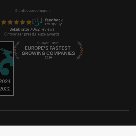
Klantbeoordelingen
Bekijk onze
7062
reviews
Ontvanger prestigieuze awards