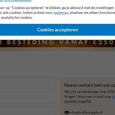
or op "Cookies accepteren" te klikken, ga je akkoord met de instellingen
n alle cookies. Indien je kiest voor
weigeren
, plaatsen we alleen functione
 analytische cookies.
Cookies accepteren
Neem contact met ons o
Wij zijn op werkdagen (van 8.00
Vragen? Stuur een e-mail naar
i
spoedig mogelijk.
info@trafficsupply.nl