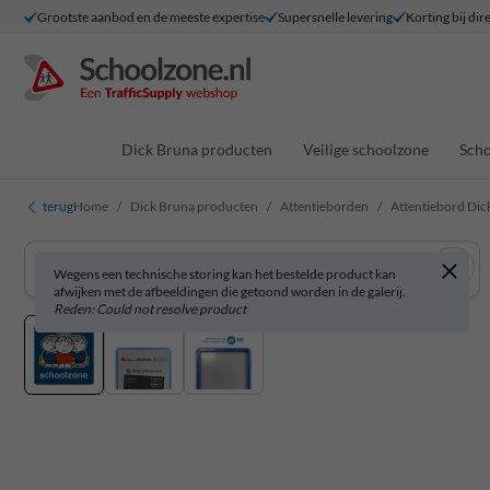
Grootste aanbod en de meeste expertise
Supersnelle levering
Korting bij dir
Dick Bruna producten
Veilige schoolzone
Scho
terug
Home
Dick Bruna producten
Attentieborden
Attentiebord Dic
Wegens een technische storing kan het bestelde product kan
afwijken met de afbeeldingen die getoond worden in de galerij.
Reden: Could not resolve product