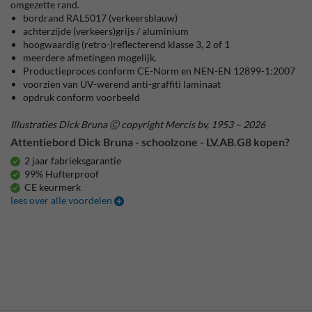
omgezette rand.
bordrand RAL5017 (verkeersblauw)
achterzijde (verkeers)grijs / aluminium
hoogwaardig (retro-)reflecterend klasse 3, 2 of 1
meerdere afmetingen mogelijk.
Productieproces conform CE-Norm en NEN-EN 12899-1:2007
voorzien van UV-werend anti-graffiti laminaat
opdruk conform voorbeeld
Illustraties Dick Bruna Ⓒ copyright Mercis bv, 1953 – 2026
Attentiebord Dick Bruna - schoolzone - LV.AB.G8 kopen?
2 jaar fabrieksgarantie
99% Hufterproof
CE keurmerk
lees over alle voordelen