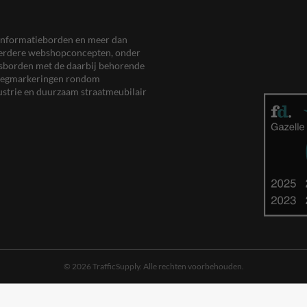
en informatieborden en meer dan
meerdere webshopconcepten, onder
eersborden met de daarbij behorende
, wegmarkeringen rondom
ustrie en duurzaam straatmeubilair
© 2026 TrafficSupply. Alle rechten voorbehouden.