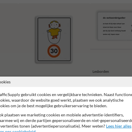
Lesborden
ookies
Attentieborden snelheid
afficSupply gebruikt cookies en vergelijkbare technieken. Naast function
okies, waardoor de website goed werkt, plaatsen we ook analytische
okies om je de best mogelijke gebruikerservaring te bieden.
k plaatsen we marketing cookies en mobiele advertentie-identifiers,
armee wij en derde partijen gepersonaliseerde en niet-gepersonaliseerd
vertenties tonen (advertentiepersonalisatie). Meer weten?
Lees hier alles
2 jaar fabrieksgarantie
99% Hufterproof
CE keurmerk
er ons cookiebeleid
.