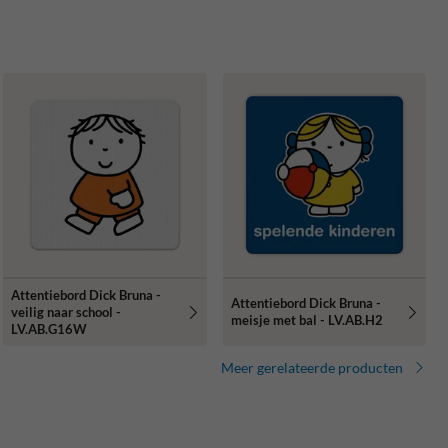
Attentiebord Dick Bruna -
Attentiebord Dick Bruna -
veilig naar school -
meisje met bal - LV.AB.H2
LV.AB.G16W
Meer gerelateerde producten