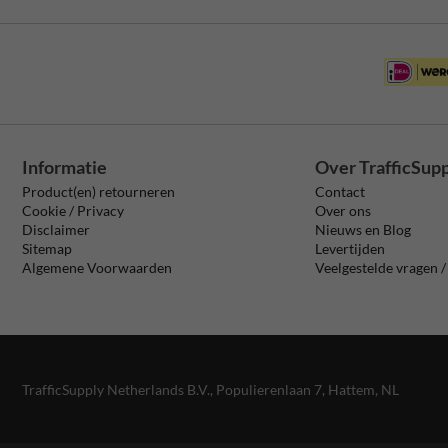
Informatie
Over TrafficSup
Product(en) retourneren
Contact
Cookie / Privacy
Over ons
Disclaimer
Nieuws en Blog
Sitemap
Levertijden
Algemene Voorwaarden
Veelgestelde vragen 
TrafficSupply Netherlands B.V.,
Populierenlaan 7
,
Hattem, NL