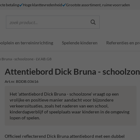
ecte betaling
Hoge klanttevredenheid
Grootste assortiment, ruime voorraden
zoek product...
olplein en terreininrichting
Spelende kinderen
Referenties en pr
k Bruna - schoolzone - LV.AB.G8
Attentiebord Dick Bruna - schoolzon
Art.nr. BDDB.03616
Het 'attentiebord Dick Bruna - schoolzone' vraagt op een
vrolijke en positieve manier aandacht voor bijzondere
verkeerssituaties, zoals het naderen van een school,
kinderdagverblijf of speelplaats waar kinderen in de omgeving
lopen of spelen.
Officieel reflecterend Dick Bruna attentiebord met een dubbel