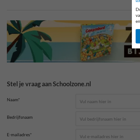
Do
va
en
Stel je vraag aan Schoolzone.nl
Naam*
Bedrijfsnaam
E-mailadres*