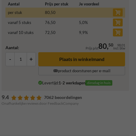
Aantal
Prijs per stuk
Je voordeel
per stuk
80,50
vanaf 5 stuks
76,50
5,0
%
vanaf 10 stuks
72,50
9,9
%
80,
50
98,01
Aantal:
Prijs p/st
incl. btw
-
+
Plaats in winkelmand
product doorsturen per e-mail
Levertijd:
1-2 werkdagen
dinsdag in huis
9.4
7062 beoordelingen
Onafhankelijke reviews door FeedbackCompany