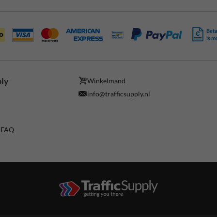
Beta
is m
ply
Winkelmand
info@trafficsupply.nl
/ FAQ