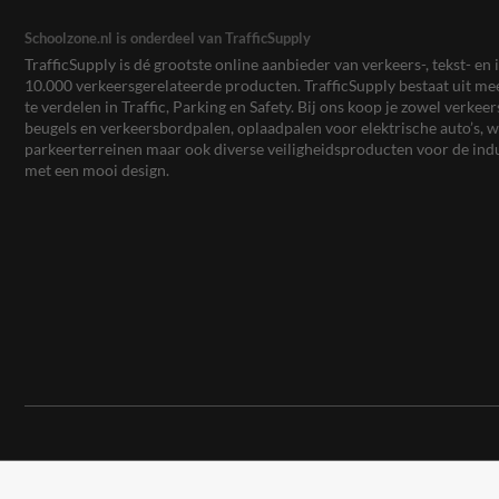
Schoolzone.nl is onderdeel van TrafficSupply
TrafficSupply is dé grootste online aanbieder van verkeers-, tekst- 
10.000 verkeersgerelateerde producten. TrafficSupply bestaat uit 
te verdelen in Traffic, Parking en Safety. Bij ons koop je zowel verk
beugels en verkeersbordpalen, oplaadpalen voor elektrische auto’s
parkeerterreinen maar ook diverse veiligheidsproducten voor de ind
met een mooi design.