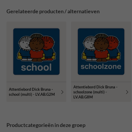
Gerelateerde producten / alternatieven
Attentiebord Dick Bruna -
Attentiebord Dick Bruna -
schoolzone (multi) -
school (multi) - LV.AB.G2M
LV.AB.G8M
Productcategorieën in deze groep