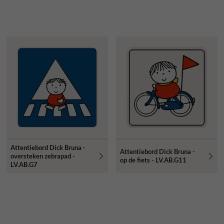
Attentiebord Dick Bruna -
Attentiebord Dick Bruna -
oversteken zebrapad -
op de fiets - LV.AB.G11
LV.AB.G7