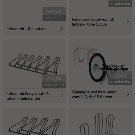
✔ aanbieding
294,50
al vanaf 255,-
Fietsenrek staal voor 10
fietsen - type CycLe
Fietsenrek – 6 plaatsen
72,00
235,00
✔ aanbieding
✔ aanbieding
Ophangbeugel fiets muur
Fietsenrek hoog staal - 6
voor 2, 3, 4 of 5 fietsen
fietsen - enkelzijdig