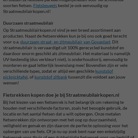
soorten fietsen.
Fietsbeugels
bestel je ook eenvoudig op
Straatmeubilairkopen.nl!
Duurzaam straatmeubilair
Op Straatmeubilairkopen.nl vind je een breed assortiment aan
producten. Naast de fietsenrekken kun je bij ons ook goed terecht
voor o.a.
duurzaam straat- en zitmeubilair van Govaplast
. Dit
straatmeubilair is vervaardigd uit 100% gerecycled kunststof en
daardoor enorm geschikt als zitmeubilair. Het materiaal is namelijk
UV-bestendig (dus verkleurt niet), is onderhoudsvrij, eenvoudig te
monteren en gaat letterlijk levenslang mee! Bovendien zijn er vele
verschillende types, zodat er altijd een geschikte
kunststof
picknicktafel
, of
kunststof zitbank
tussenzit die voldoet aan jouw
wensen!
Fietsrekken kopen doe je bij Straatmeubilairkopen.nl
Bij het kiezen van een fietsenrek is het belangrijk om rekening te
houden met verschillende factoren, zoals het beoogde gebruik, de
locatie en het aantal fietsen dat u wilt opbergen. Onze metalen
fietsenrekken zijn ontworpen met het oog op duurzaamheid,
veiligheid en gemak en zijn daarom de perfecte oplossing voor het
opbergen van uw fiets. Of je nu op zoek bent naar een enkelzijdig
fietsenrek voor thuis of een dubbelzijdig fietsenrek voor uw bedrijf of