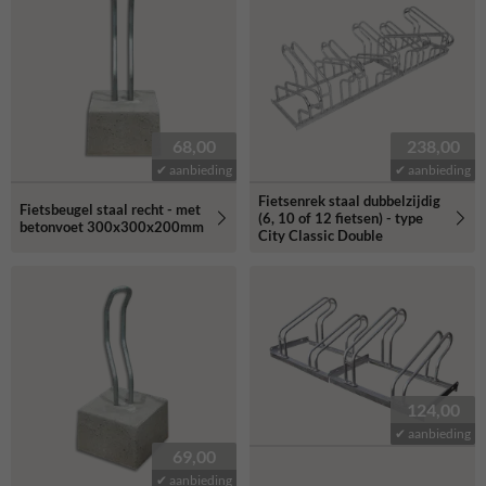
68,00
238,00
✔ aanbieding
✔ aanbieding
Fietsenrek staal dubbelzijdig
Fietsbeugel staal recht - met
(6, 10 of 12 fietsen) - type
betonvoet 300x300x200mm
City Classic Double
124,00
✔ aanbieding
69,00
✔ aanbieding