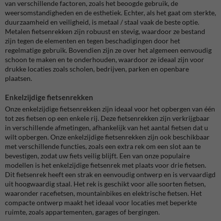
van verschillende factoren, zoals het beoogde gebruik, de
weersomstandigheden en de esthetiek. Echter, als het gaat om sterkte,
duurzaamheid en veiligheid, is metaal / staal vaak de beste optie.
Metalen fietsenrekken zijn robuust en stevig, waardoor ze bestand
zijn tegen de elementen en tegen beschadigingen door het
regelmatige gebruik. Bovendien zijn ze over het algemeen eenvoudig
schoon te maken en te onderhouden, waardoor ze ideaal zijn voor
drukke locaties zoals scholen, bedrijven, parken en openbare
plaatsen.
Enkelzijdige fietsenrekken
Onze enkelzijdige fietsenrekken zijn ideaal voor het opbergen van één
tot zes fietsen op een enkele rij. Deze fietsenrekken zijn verkrijgbaar
in verschillende afmetingen, afhankelijk van het aantal fietsen dat u
wilt opbergen. Onze enkelzijdige fietsenrekken zijn ook beschikbaar
met verschillende functies, zoals een extra rek om een ​​slot aan te
bevestigen, zodat uw fiets veilig blijft. Een van onze populaire
modellen is het enkelzijdige fietsenrek met plaats voor drie fietsen.
Dit fietsenrek heeft een strak en eenvoudig ontwerp en is vervaardigd
uit hoogwaardig staal. Het rek is geschikt voor alle soorten fietsen,
waaronder racefietsen, mountainbikes en elektrische fietsen. Het
compacte ontwerp maakt het ideaal voor locaties met beperkte
ruimte, zoals appartementen, garages of bergingen.