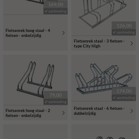
169,00
✔ aanbieding
126,00
Fietsenrek hoog staal - 4
✔ aanbieding
fietsen - enkelzijdig
Fietsenrek staal - 3 fietsen -
type City High
174,00
79,00
✔ aanbieding
✔ aanbieding
Fietsenrek staal - 6 fietsen -
Fietsenrek hoog staal - 2
dubbelzijdig
fietsen - enkelzijdig