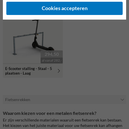
reclamebord
Cookies accepteren
294,50
al vanaf 282,-
E-Scooter stalling - Staal - 5
plaatsen - Laag
Fietsenrekken
Waarom kiezen voor een metalen fietsenrek?
Er zijn verschillende materialen waaruit een fietsenrek kan bestaan.
Het kiezen van het juiste materiaal voor uw fietsenrek kan afhangen