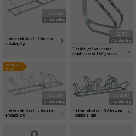
179,00
✔ aanbieding
32,50
Fietsenrek staal - 6 fietsen -
✔ aanbieding
enkelzijdig
Fietsbeugel muur staal -
draaibaar tot 180 graden
populaire
keuze
160,00
278,00
✔ aanbieding
✔ aanbieding
Fietsenrek staal - 5 fietsen -
Fietsenrek staal - 10 fietsen
enkelzijdig
- dubbelzijdig