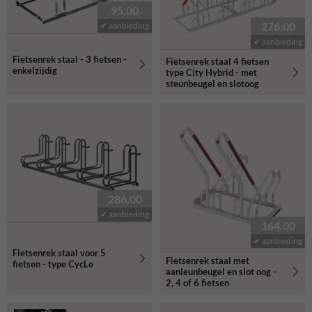
95,00
276,00
✔ aanbieding
✔ aanbieding
Fietsenrek staal - 3 fietsen -
Fietsenrek staal 4 fietsen
enkelzijdig
type City Hybrid - met
steunbeugel en slotoog
286,00
✔ aanbieding
164,00
✔ aanbieding
Fietsenrek staal voor 5
Fietsenrek staal met
fietsen - type CycLe
aanleunbeugel en slot oog -
2, 4 of 6 fietsen