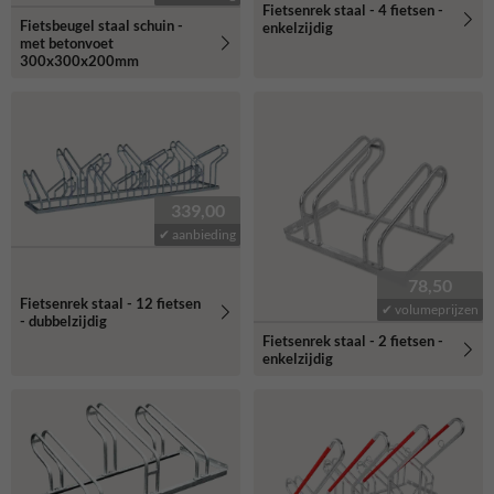
Fietsenrek staal - 4 fietsen -
Fietsbeugel staal schuin -
enkelzijdig
met betonvoet
300x300x200mm
339,00
✔ aanbieding
78,50
Fietsenrek staal - 12 fietsen
✔ volumeprijzen
- dubbelzijdig
Fietsenrek staal - 2 fietsen -
enkelzijdig