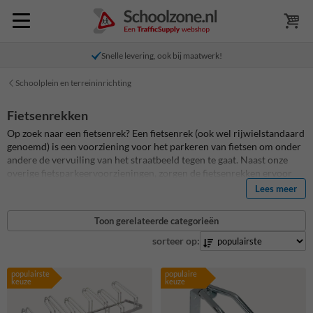
Snelle levering, ook bij maatwerk!
Schoolplein en terreininrichting
Fietsenrekken
Op zoek naar een fietsenrek? Een fietsenrek (ook wel rijwielstandaard
genoemd) is een voorziening voor het parkeren van fietsen om onder
andere de vervuiling van het straatbeeld tegen te gaat. Naast onze
overige fietsparkeervoorzieningen, zorgen de fietsenrekken ervoor
dat je foutparkeerders voorkomt. Onze fietsenrekken zijn vervaardigd
Lees meer
uit verzinkt staal en zijn te monteren in de grond of op de grond. Heb
je vragen? Neem contact met ons op en we helpen je verder bij het
Toon gerelateerde categorieën
vinden van het perfecte fietsenrek voor het veilig opbergen van jouw
rijwielen.
sorteer op:
populairste
populaire
keuze
keuze