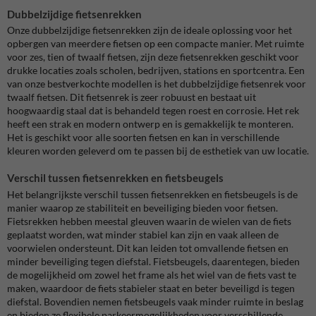
Dubbelzijdige fietsenrekken
Onze dubbelzijdige fietsenrekken zijn de ideale oplossing voor het
opbergen van meerdere fietsen op een compacte manier. Met ruimte
voor zes, tien of twaalf fietsen, zijn deze fietsenrekken geschikt voor
drukke locaties zoals scholen, bedrijven, stations en sportcentra. Een
van onze bestverkochte modellen is het dubbelzijdige fietsenrek voor
twaalf fietsen. Dit fietsenrek is zeer robuust en bestaat uit
hoogwaardig staal dat is behandeld tegen roest en corrosie. Het rek
heeft een strak en modern ontwerp en is gemakkelijk te monteren.
Het is geschikt voor alle soorten fietsen en kan in verschillende
kleuren worden geleverd om te passen bij de esthetiek van uw locatie.
Verschil tussen fietsenrekken en fietsbeugels
Het belangrijkste verschil tussen fietsenrekken en fietsbeugels is de
manier waarop ze stabiliteit en beveiliging bieden voor fietsen.
Fietsrekken hebben meestal gleuven waarin de wielen van de fiets
geplaatst worden, wat minder stabiel kan zijn en vaak alleen de
voorwielen ondersteunt. Dit kan leiden tot omvallende fietsen en
minder beveiliging tegen diefstal. Fietsbeugels, daarentegen, bieden
de mogelijkheid om zowel het frame als het wiel van de fiets vast te
maken, waardoor de fiets stabieler staat en beter beveiligd is tegen
diefstal. Bovendien nemen fietsbeugels vaak minder ruimte in beslag
en bieden ze flexibele parkeermogelijkheden voor verschillende