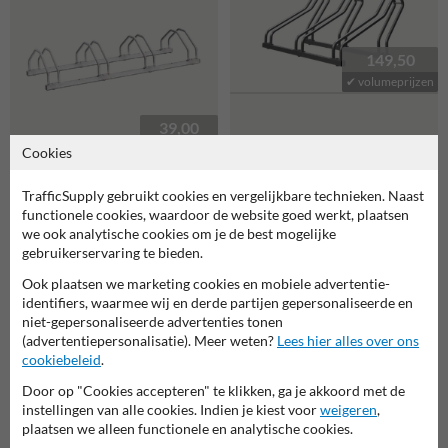
149,50
✔ volumeprijzen
39,00
Fietsenrek hoog staal - 3
✔ aanbieding
Cookies
fietsen - enkelzijdig
Fietsenrek TS-SUBTLE-ST
staal - 1 tot 20 fietsen
TrafficSupply gebruikt cookies en vergelijkbare technieken. Naast
functionele cookies, waardoor de website goed werkt, plaatsen
we ook analytische cookies om je de best mogelijke
gebruikerservaring te bieden.
Ook plaatsen we marketing cookies en mobiele advertentie-
identifiers, waarmee wij en derde partijen gepersonaliseerde en
niet-gepersonaliseerde advertenties tonen
(advertentiepersonalisatie). Meer weten?
Lees hier alles over ons
cookiebeleid
.
334,50
al vanaf 322,-
Door op "Cookies accepteren" te klikken, ga je akkoord met de
669,00
instellingen van alle cookies. Indien je kiest voor
weigeren
,
✔ aanbieding
plaatsen we alleen functionele en analytische cookies.
E-Scooter stalling - Staal - 5
Mobiel fietsenrek met
plaatsen