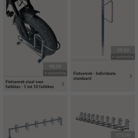
39,50
✔ aanbieding
98,00
✔ aanbieding
Fietsenrek - Individuele
standaard
Fietsenrek staal voor
fatbikes - 1 tot 10 fatbikes
572,00