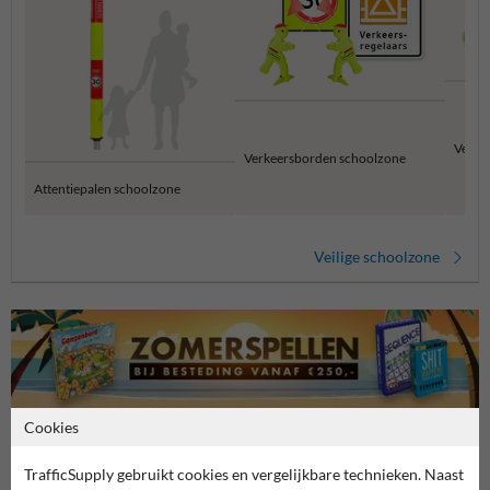
Verke
Verkeersborden schoolzone
Attentiepalen schoolzone
Veilige schoolzone
Cookies
TrafficSupply gebruikt cookies en vergelijkbare technieken. Naast
Stel je vraag aan Schoolzone.nl