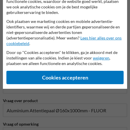
functionele cookies, waardoor de website goed werkt, plaatsen
Naam*
we ook analytische cookies om je de best mogelijke
gebruikerservaring te bieden.
Ook plaatsen we marketing cookies en mobiele advertentie-
identifiers, waarmee wij en derde partijen gepersonaliseerde en
Bedrijfsnaam
niet-gepersonaliseerde advertenties tonen
(advertentiepersonalisatie). Meer weten?
Lees hier alles over ons
cookiebeleid
.
Door op "Cookies accepteren" te klikken, ga je akkoord met de
E-mailadres*
instellingen van alle cookies. Indien je kiest voor
weigeren
,
plaatsen we alleen functionele en analytische cookies.
Cookies accepteren
Telefoonnummer
Vraag over product
Vraag of opmerking