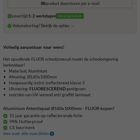
product doorsturen per e-mail
Levertijd:
1-2 werkdagen
dinsdag in huis
Volumekorting? Bekijk de opties
Volledig aanpasbaar naar wens!
Het opvallende FLUOR schoolzonezuil maakt de schoolomgeving
herkenbaar!
Materiaal; Aluminium
Afmeting: Ø160x1000mm
Hoogwaardig (retro-)reflecterend klasse 3
FLUORESCEREND
Uitvoering:
geel/groen
voorzien van UV-werend anti-graffiti laminaat
Aluminium Attentiepaal Ø160x1000mm - FLUOR kopen?
15 jaar garantie op reflecterende folie
99% Hufterproof
CE keurmerk
lees over alle voordelen