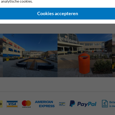
deze christelijke school. En genieten dat doen de leerlingen en docenten
 analytische cookies.
ontmoetingsplein.
Cookies accepteren
Beta
is m