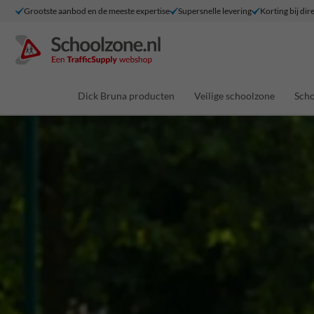
Grootste aanbod en de meeste expertise
Supersnelle levering
Korting bij dir
Dick Bruna producten
Veilige schoolzone
Scho