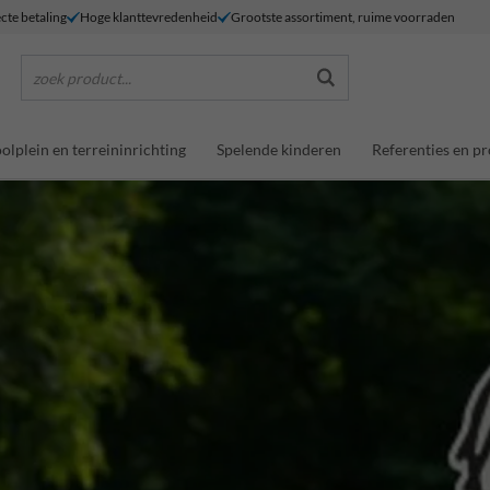
ecte betaling
Hoge klanttevredenheid
Grootste assortiment, ruime voorraden
zoek product...
olplein en terreininrichting
Spelende kinderen
Referenties en pr