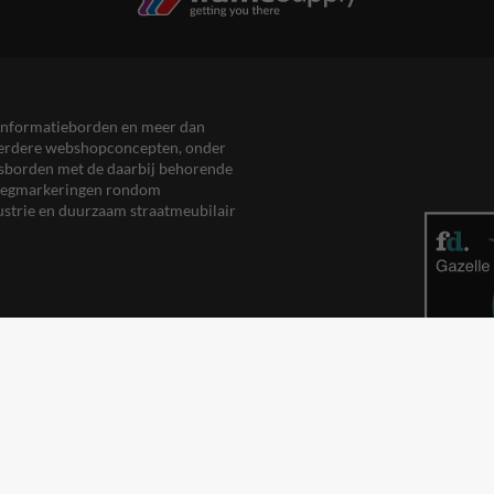
en informatieborden en meer dan
meerdere webshopconcepten, onder
eersborden met de daarbij behorende
, wegmarkeringen rondom
ustrie en duurzaam straatmeubilair
nelheidsdisplayKopen.nl
uurtPreventiebord.nl
eiligheidsbord.nl
poorwegbord.nl
traatnaambord.nl