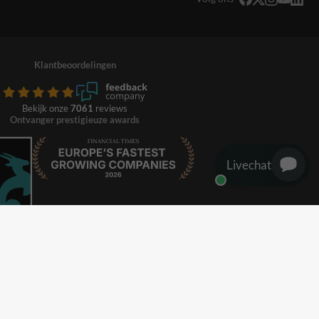
Klantbeoordelingen
Bekijk onze
7061
reviews
Ontvanger prestigieuze awards
Livechat