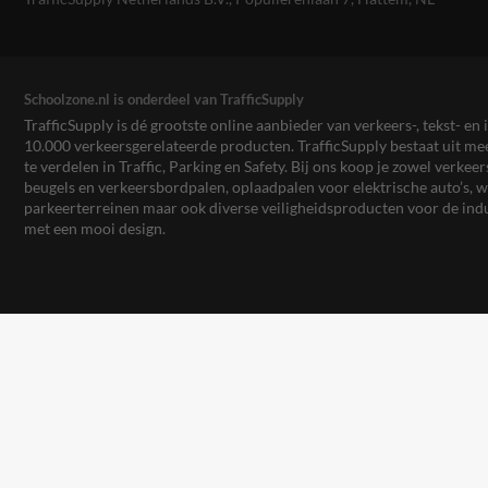
Schoolzone.nl is onderdeel van TrafficSupply
TrafficSupply is dé grootste online aanbieder van verkeers-, tekst- 
10.000 verkeersgerelateerde producten. TrafficSupply bestaat uit 
te verdelen in Traffic, Parking en Safety. Bij ons koop je zowel verk
beugels en verkeersbordpalen, oplaadpalen voor elektrische auto’s
parkeerterreinen maar ook diverse veiligheidsproducten voor de ind
met een mooi design.
TrafficSupply NL webshops
Informatiebord.nl
Scheepvaartbord.nl
S
StraatmeubilairKopen.nl
RookvrijTerrein.nl
B
Hondenpoepbord.nl
Huisnummerpaal.nl
V
VerkeersspiegelKopen.nl
Wegmarkering.nl
S
Afzetmaterialen.nl
Aanrijdbeveiliging.nl
S