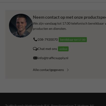
Neem contact op met onze productspeci
We zijn vandaag tot 17.00 telefonisch bereikbaar v
producten en diensten.
038-7920070
bereikbaar tot 17.00
Chat met ons
online
info@trafficsupply.nl
Alle contactgegevens
TrafficSupply Netherlands B.V.,
Populierenlaan 7
,
Hattem, NL