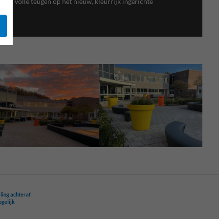
 met volle teugen op het nieuw, kleurrijk ingerichte
ling achteraf
ogelijk