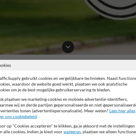
ookies
Uitgevoerde projecten Schoolzone en te
afficSupply gebruikt cookies en vergelijkbare technieken. Naast function
okies, waardoor de website goed werkt, plaatsen we ook analytische
okies om je de best mogelijke gebruikerservaring te bieden.
k plaatsen we marketing cookies en mobiele advertentie-identifiers,
armee wij en derde partijen gepersonaliseerde en niet-gepersonaliseerd
Inrichting nieuw schoolplein Greijdanus Zwolle
vertenties tonen (advertentiepersonalisatie). Meer weten?
Lees hier alles
er ons cookiebeleid
.
Het schoolplein van de christelijke scholengemeenschap Greijdanus in
meubilair en de bestrating is afscheid genomen. De school was toe aan
or op "Cookies accepteren" te klikken, ga je akkoord met de instellingen
eigentijds kenmerkt ook het onderwijs dat wordt aangeboden door het 
n alle cookies. Indien je kiest voor
weigeren
, plaatsen we alleen functione