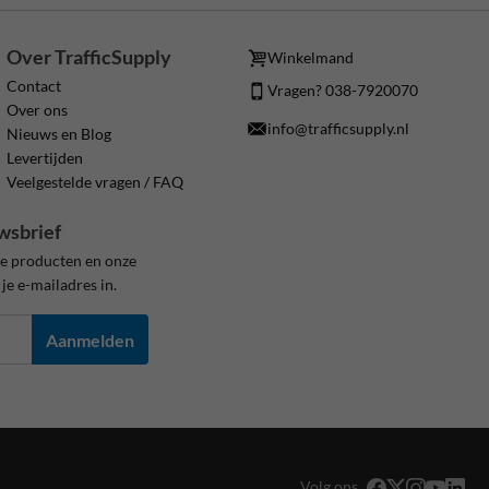
Over TrafficSupply
Winkelmand
Contact
Vragen? 038-7920070
Over ons
info@trafficsupply.nl
Nieuws en Blog
Levertijden
Veelgestelde vragen / FAQ
wsbrief
ze producten en onze
je e-mailadres in.
Aanmelden
Volg ons