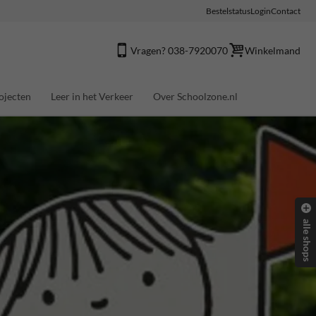
Bestelstatus
Login
Contact
Vragen? 038-7920070
Winkelmand
ojecten
Leer in het Verkeer
Over Schoolzone.nl
alle shops