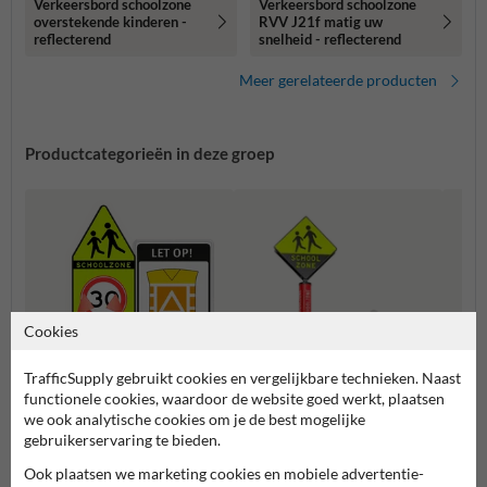
Verkeersbord schoolzone
Verkeersbord schoolzone
overstekende kinderen -
RVV J21f matig uw
reflecterend
snelheid - reflecterend
Meer gerelateerde producten
Productcategorieën in deze groep
Cookies
TrafficSupply gebruikt cookies en vergelijkbare technieken. Naast
functionele cookies, waardoor de website goed werkt, plaatsen
we ook analytische cookies om je de best mogelijke
gebruikerservaring te bieden.
Verke
Verkeersborden schoolzone
Ook plaatsen we marketing cookies en mobiele advertentie-