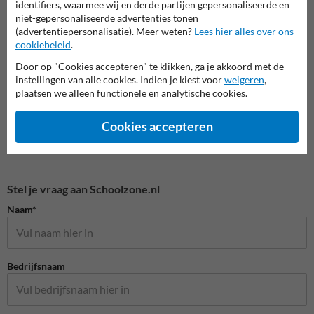
Attentiepalen schoolzone
identifiers, waarmee wij en derde partijen gepersonaliseerde en
niet-gepersonaliseerde advertenties tonen
(advertentiepersonalisatie). Meer weten?
Lees hier alles over ons
Veilige schoolzone
cookiebeleid
.
Door op "Cookies accepteren" te klikken, ga je akkoord met de
instellingen van alle cookies. Indien je kiest voor
weigeren
,
plaatsen we alleen functionele en analytische cookies.
Cookies accepteren
Stel je vraag aan Schoolzone.nl
Naam*
Bedrijfsnaam