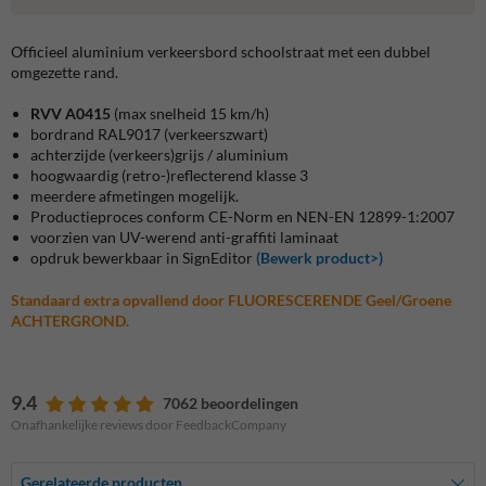
Officieel aluminium verkeersbord schoolstraat met een dubbel
omgezette rand.
RVV A0415
(max snelheid 15 km/h)
bordrand RAL9017 (verkeerszwart)
achterzijde (verkeers)grijs / aluminium
hoogwaardig (retro-)reflecterend klasse 3
meerdere afmetingen mogelijk.
Productieproces conform CE-Norm en NEN-EN 12899-1:2007
voorzien van UV-werend anti-graffiti laminaat
opdruk bewerkbaar in SignEditor
(Bewerk product>)
Standaard extra opvallend door FLUORESCERENDE Geel/Groene
ACHTERGROND.
9.4
7062 beoordelingen
Onafhankelijke reviews door FeedbackCompany
Gerelateerde producten