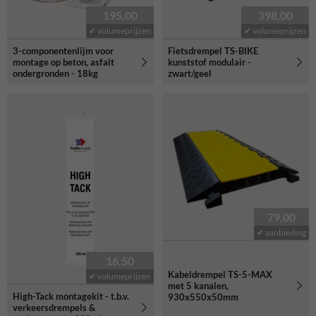
195,00
398,00
✔ volumeprijzen
✔ volumeprijzen
3-componentenlijm voor
Fietsdrempel TS-BIKE
montage op beton, asfalt
kunststof modulair -
ondergronden - 18kg
zwart/geel
79,00
✔ aanbieding
16,50
Kabeldrempel TS-5-MAX
✔ volumeprijzen
met 5 kanalen,
High-Tack montagekit - t.b.v.
930x550x50mm
verkeersdrempels &