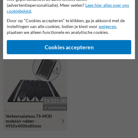
(advertentiepersonalisatie). Meer weten?
Lees hier alles over ons
cookiebeleid
.
91,00
44,00
✔ aanbieding
✔ aanbieding
Door op "Cookies accepteren" te klikken, ga je akkoord met de
instellingen van alle cookies. Indien je kiest voor
weigeren
,
Verkeersdrempel rubber -
Verkeersdrempel rubber
plaatsen we alleen functionele en analytische cookies.
middenelement voor zwaar
eindstuk - voor zwaar
verkeer - 900x500x50mm
verkeer - 900x280x50mm
Cookies accepteren
12.325,00
✔ aanbieding
Verkeersplateau TS-MOD
modulair rubber -
4950x4000x80mm