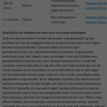
Parkeerplaatsen,
10-20
Verkeersdrem
50mm
bedrijventerreinen,
km/u
hoogte 50mm
eigen terreinen
Recreatieparken,
Verkeersdrem
5-10 km/u
70mm
campings
hoogte 70mm
Snelheid verminderen met een verkeersdrempel
Ook worden kunststof verkeersdrempels vaak geplaatst op een
privéterrein om de weggebruiker te waarschuwen dat er een eigen
terrein wordt betreden. Denk bij eigen terreinen aan
parkeerterreinen van appartementencomplexen, hogescholen,
bedrijven maar ook steeds meer woningen in de stad hebben een
gezamenlijk parkeerterrein. Een verkeersdrempel kan, naast het
snelheid-remmende effect, ook een effectief instrument zijn om de
omwonenden en/of bezoekers erop te attenderen dat er een eigen
terrein betreden wordt, waar vaak om niet zonder specifieke reden
geparkeerd mag worden. Voor degelijke situaties zijn alle kunststof
verkeersdrempels tot een hoogte van 50mm bijna altijd toereikend.
Mocht er behoefte zijn aan een hogere verkeersdrempel omdat er,
bijvoorbeeld veel te hard wordt gereden door vrachtverkeers en/of
bezorgbusjes, dan kan een hogere snelheidsremmer van 70mm meer
effect hebben. Een dergelijke verkeersdrempel kan echter wel een
obstakel zijn voor personenauto’s en wordt over het algemeen niet als