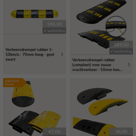
396,00
✔ aanbieding
289,00
Verkeersdrempel rubber 5-
✔ aanbieding
10km/u - 70mm hoog - geel
zwart
Verkeersdrempel rubber
(compleet) voor zwaar
vrachtverkeer - 50mm hoog
(20-25km/u)
populaire
keuze
47,00
38,00