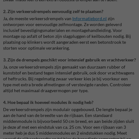
2. Zijn verkeersdrempels eenvoudig zelf te plaatsen?
Ja, de meeste verkeersdrempels van
Informatiebord.nl
zijn
ontworpen voor eenvoudige zelfmontage. Ze worden geleverd
inclusief bevestigingsmaterialen en montagehandleiding. Voor
montage op asfalt of beton zijn slagpluggen of keilbouten nodig. Bij
plaatsing op klinkers wordt aangeraden eerst een betonstrook te
storten voor optimale verankering.
3. Zijn de drempels geschikt voor intensief gebruik en vrachtverkeer?
Ja, onze verkeersdrempels zijn gemaakt van duurzaam rubber of
kunststof en bestand tegen intensief gebruik, ook door vrachtwagens
of heftrucks. Bij regelmatig zwaar verkeer kies je bij voorkeur een
type met extra brede afmetingen of verstevigde randen. Controleer
altijd het maximaal draagvermogen per type.
4. Hoe bepaal ik hoeveel modules ik nodig heb?
De verkeersdrempels zijn modulair opgebouwd. De lengte bepaal je
aan de hand van de breedte van de rijbaan. Een standaard
middenmodule is bijvoorbeeld 50 cm breed, en aan beide zijden sluit
je deze af met een eindstuk van ca. 25 cm. Voor een rijbaan van 3
meter heb je dus 5 middenmodules en 2 eindstukken nodig. Meet
vooraf de rijbaanbreedte en tel hier de benodigde segmenten bij op.