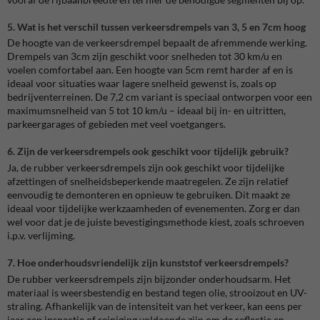
5. Wat is het verschil tussen verkeersdrempels van 3, 5 en 7cm hoog
De hoogte van de verkeersdrempel bepaalt de afremmende werking.
Drempels van 3cm zijn geschikt voor snelheden tot 30 km/u en
voelen comfortabel aan. Een hoogte van 5cm remt harder af en is
ideaal voor situaties waar lagere snelheid gewenst is, zoals op
bedrijventerreinen. De 7,2 cm variant is speciaal ontworpen voor een
maximumsnelheid van 5 tot 10 km/u – ideaal bij in- en uitritten,
parkeergarages of gebieden met veel voetgangers.
6. Zijn de verkeersdrempels ook geschikt voor tijdelijk gebruik?
Ja, de rubber verkeersdrempels zijn ook geschikt voor tijdelijke
afzettingen of snelheidsbeperkende maatregelen. Ze zijn relatief
eenvoudig te demonteren en opnieuw te gebruiken. Dit maakt ze
ideaal voor tijdelijke werkzaamheden of evenementen. Zorg er dan
wel voor dat je de juiste bevestigingsmethode kiest, zoals schroeven
i.p.v. verlijming.
7. Hoe onderhoudsvriendelijk zijn kunststof verkeersdrempels?
De rubber verkeersdrempels zijn bijzonder onderhoudsarm. Het
materiaal is weersbestendig en bestand tegen olie, strooizout en UV-
straling. Afhankelijk van de intensiteit van het verkeer, kan eens per
jaar een inspectie of reiniging voldoende zijn om de reflectie en