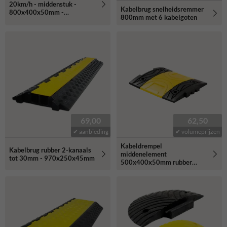
20km/h - middenstuk -
Kabelbrug snelheidsremmer
800x400x50mm -
800mm met 6 kabelgoten
geel/zwart
69,00
62,50
✔ aanbieding
✔ volumeprijzen
Kabeldrempel
Kabelbrug rubber 2-kanaals
middenelement
tot 30mm - 970x250x45mm
500x400x50mm rubber
geel/zwart