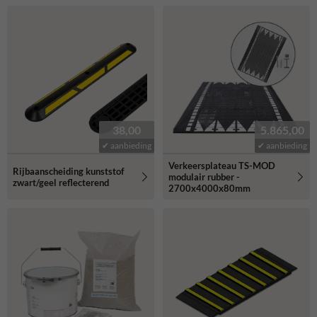
38,00
5.865,00
✔ aanbieding
✔ aanbieding
Verkeersplateau TS-MOD
Rijbaanscheiding kunststof
modulair rubber -
zwart/geel reflecterend
2700x4000x80mm