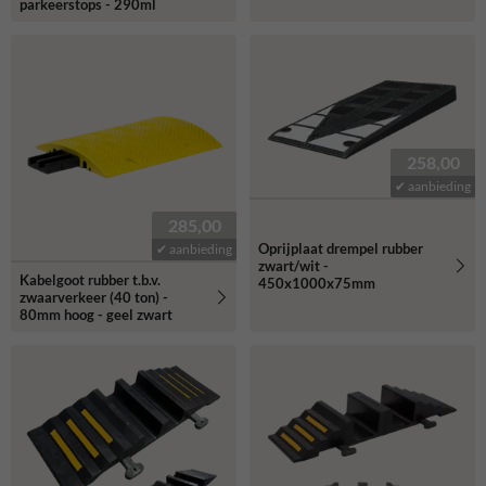
parkeerstops - 290ml
258,00
✔ aanbieding
285,00
Oprijplaat drempel rubber
✔ aanbieding
zwart/wit -
Kabelgoot rubber t.b.v.
450x1000x75mm
zwaarverkeer (40 ton) -
80mm hoog - geel zwart