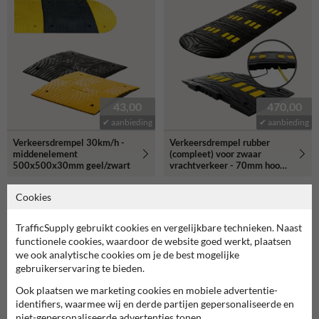
43,00
470,00
✔ aanbieding
✔ aanbieding
Verkeersdrempel 30km/h -
Verkeersdrempel rubber
middenelement
(compleet) voor zwaar
500x500x30mm geel/zwart
vrachtverkeer - 70mm hoog
(10-15km/u)
Cookies
TrafficSupply gebruikt cookies en vergelijkbare technieken. Naast
functionele cookies, waardoor de website goed werkt, plaatsen
we ook analytische cookies om je de best mogelijke
gebruikerservaring te bieden.
Ook plaatsen we marketing cookies en mobiele advertentie-
identifiers, waarmee wij en derde partijen gepersonaliseerde en
niet-gepersonaliseerde advertenties tonen