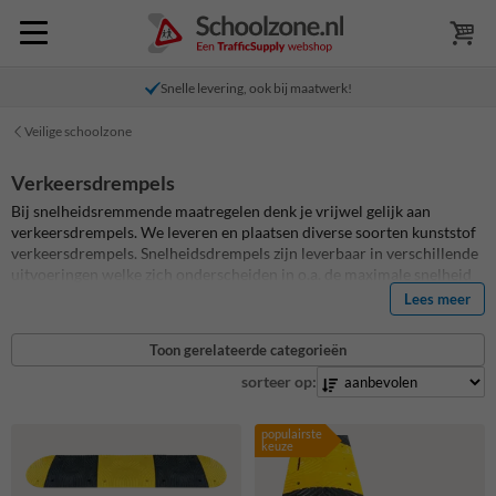
Snelle levering, ook bij maatwerk!
Veilige schoolzone
Verkeersdrempels
Bij snelheidsremmende maatregelen denk je vrijwel gelijk aan
verkeersdrempels. We leveren en plaatsen diverse soorten kunststof
verkeersdrempels. Snelheidsdrempels zijn leverbaar in verschillende
uitvoeringen welke zich onderscheiden in o.a. de maximale snelheid
waarmee er over de snelheidsdrempel gereden kan worden.
Lees meer
Verkeersdrempels zijn er in kunststof, maar ook in 100% gerecycled
rubber. Verkeersdrempels zijn de ideale snelheidsremmers voor
Toon gerelateerde categorieën
eigen terreinen, parkeerterreinen of parkeergarages. Zie je door de
drempels het bos niet meer? Bekijk onze artikel
Top 5 veel gestelde
sorteer op:
vragen over kunststof verkeersdrempels
voor handige besteltips!
populairste
keuze