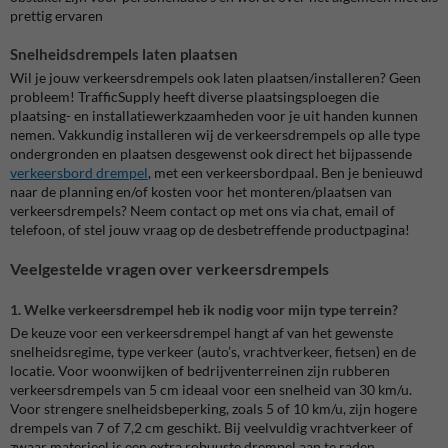
prettig ervaren
Snelheidsdrempels laten plaatsen
Wil je jouw verkeersdrempels ook laten plaatsen/installeren? Geen
probleem! TrafficSupply heeft diverse plaatsingsploegen die
plaatsing- en installatiewerkzaamheden voor je uit handen kunnen
nemen. Vakkundig installeren wij de verkeersdrempels op alle type
ondergronden en plaatsen desgewenst ook direct het bijpassende
verkeersbord drempel
, met een verkeersbordpaal. Ben je benieuwd
naar de planning en/of kosten voor het monteren/plaatsen van
verkeersdrempels? Neem contact op met ons via chat, email of
telefoon, of stel jouw vraag op de desbetreffende productpagina!
Veelgestelde vragen over verkeersdrempels
1. Welke verkeersdrempel heb ik nodig voor mijn type terrein?
De keuze voor een verkeersdrempel hangt af van het gewenste
snelheidsregime, type verkeer (auto’s, vrachtverkeer, fietsen) en de
locatie. Voor woonwijken of bedrijventerreinen zijn rubberen
verkeersdrempels van 5 cm ideaal voor een snelheid van 30 km/u.
Voor strengere snelheidsbeperking, zoals 5 of 10 km/u, zijn hogere
drempels van 7 of 7,2 cm geschikt. Bij veelvuldig vrachtverkeer of
zwaar materieel is een extra robuuste drempel aan te raden.