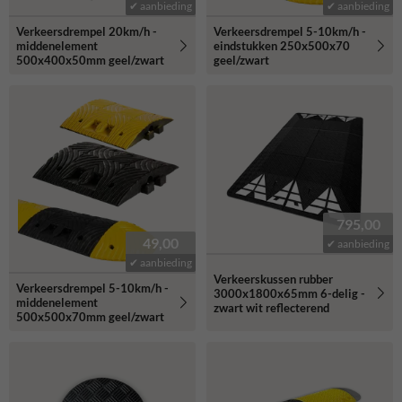
✔ aanbieding
✔ aanbieding
Verkeersdrempel 20km/h -
Verkeersdrempel 5-10km/h -
middenelement
eindstukken 250x500x70
500x400x50mm geel/zwart
geel/zwart
795,00
49,00
✔ aanbieding
✔ aanbieding
Verkeerskussen rubber
Verkeersdrempel 5-10km/h -
3000x1800x65mm 6-delig -
middenelement
zwart wit reflecterend
500x500x70mm geel/zwart