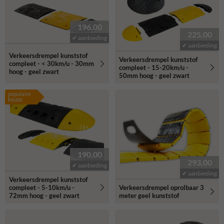
196,00
225,00
✔ aanbieding
✔ aanbieding
Verkeersdrempel kunststof
Verkeersdrempel kunststof
compleet - < 30km/u - 30mm
compleet - 15-20km/u -
hoog - geel zwart
50mm hoog - geel zwart
populaire
keuze
190,00
293,00
✔ aanbieding
✔ aanbieding
Verkeersdrempel kunststof
compleet - 5-10km/u -
Verkeersdrempel oprolbaar 3
72mm hoog - geel zwart
meter geel kunststof