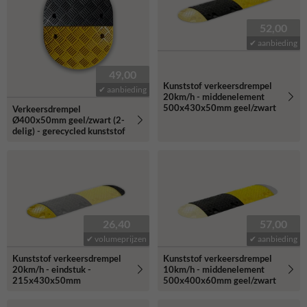
52,00
✔ aanbieding
49,00
Kunststof verkeersdrempel
✔ aanbieding
20km/h - middenelement
500x430x50mm geel/zwart
Verkeersdrempel
Ø400x50mm geel/zwart (2-
delig) - gerecycled kunststof
26,40
57,00
✔ volumeprijzen
✔ aanbieding
Kunststof verkeersdrempel
Kunststof verkeersdrempel
20km/h - eindstuk -
10km/h - middenelement
215x430x50mm
500x400x60mm geel/zwart