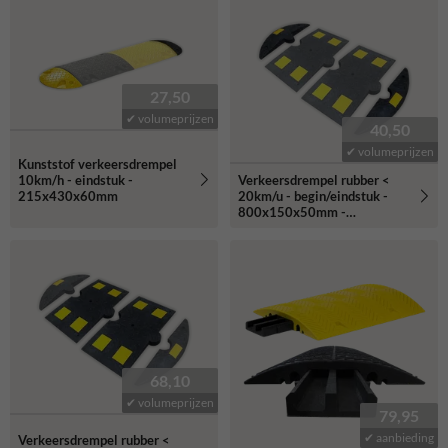
27,50
✔ volumeprijzen
40,50
✔ volumeprijzen
Kunststof verkeersdrempel
10km/h - eindstuk -
Verkeersdrempel rubber <
215x430x60mm
20km/u - begin/eindstuk -
800x150x50mm -
geel/zwart
68,10
✔ volumeprijzen
79,95
✔ aanbieding
Verkeersdrempel rubber <