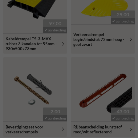
29,00
✔ aanbieding
97,00
✔ aanbieding
Verkeersdrempel
Kabeldrempel TS-3-MAX
begin/eindstuk 72mm hoog -
rubber 3 kanalen tot 55mm -
geel zwart
930x500x73mm
2,00
43,00
✔ aanbieding
✔ aanbieding
Bevestigingsset voor
Rijbaanscheiding kunststof
verkeersdrempels
rood/wit reflecterend