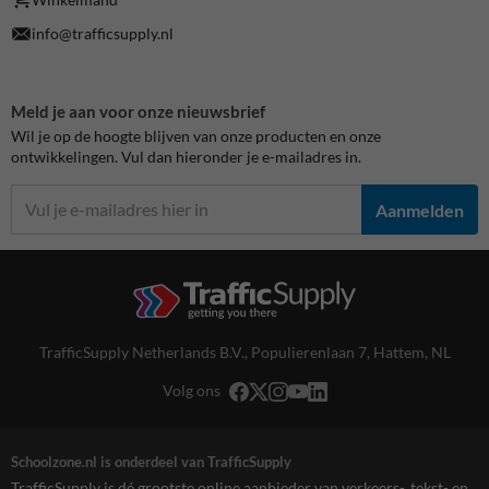
info@trafficsupply.nl
Meld je aan voor onze nieuwsbrief
Wil je op de hoogte blijven van onze producten en onze
ontwikkelingen. Vul dan hieronder je e-mailadres in.
Aanmelden
TrafficSupply Netherlands B.V.,
Populierenlaan 7
,
Hattem, NL
Volg ons
Schoolzone.nl is onderdeel van TrafficSupply
TrafficSupply is dé grootste online aanbieder van verkeers-, tekst- en