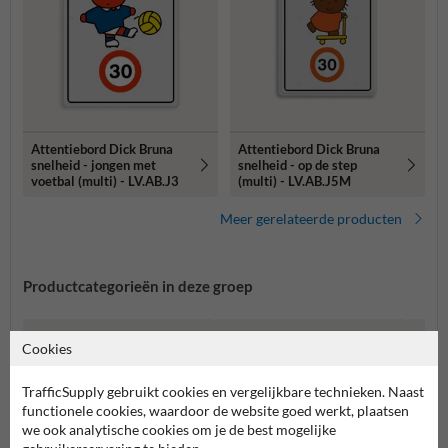
Attentiebord Dick Bruna
Attentiebord Dick Bruna
snelheid - jongen met
snelheid - op de step
voetbal (multi) - LV.AB.J3
(multi) - LV.AB.J5M
Meer gerelateerde producten
Productcategorieën in deze groep
Cookies
TrafficSupply gebruikt cookies en vergelijkbare technieken. Naast
functionele cookies, waardoor de website goed werkt, plaatsen
we ook analytische cookies om je de best mogelijke