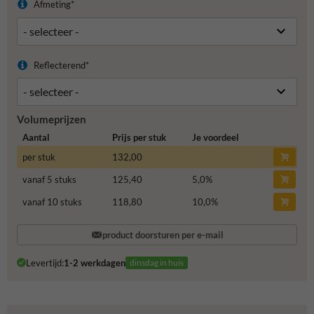
Afmeting*
Reflecterend*
Volumeprijzen
Aantal
Prijs per stuk
Je voordeel
per stuk
132,00
vanaf 5 stuks
125,40
5,0
%
vanaf 10 stuks
118,80
10,0
%
product doorsturen per e-mail
Levertijd:
1-2 werkdagen
dinsdag in huis