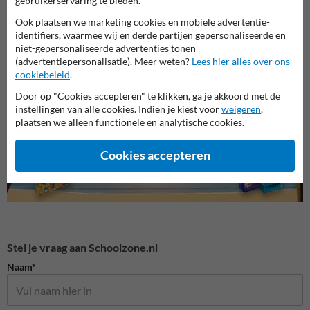
gebruikerservaring te bieden.
Ook plaatsen we marketing cookies en mobiele advertentie-
identifiers, waarmee wij en derde partijen gepersonaliseerde en
Lesbo
niet-gepersonaliseerde advertenties tonen
(advertentiepersonalisatie). Meer weten?
Lees hier alles over ons
Attentieborden snelheid
Beachflags
cookiebeleid
.
Door op "Cookies accepteren" te klikken, ga je akkoord met de
Dick Bruna producten
instellingen van alle cookies. Indien je kiest voor
weigeren
,
plaatsen we alleen functionele en analytische cookies.
Cookies accepteren
Stel je vraag aan Schoolzone.nl
Naam*