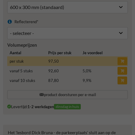
Reflecterend*
Volumeprijzen
Aantal
Prijs per stuk
Je voordeel
per stuk
97,50
vanaf 5 stuks
92,60
5,0
%
vanaf 10 stuks
87,80
9,9
%
product doorsturen per e-mail
Levertijd:
1-2 werkdagen
dinsdag in huis
Het 'lesbord Dick Bruna - de parkeerplaats' sluit aan op de