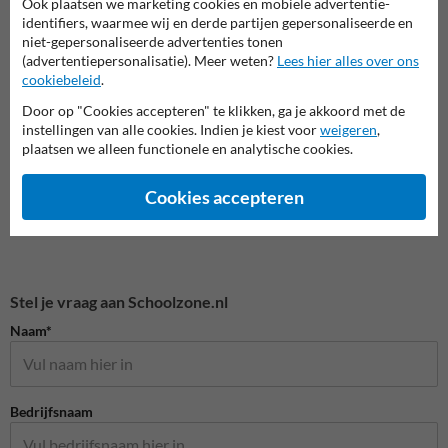
Ook plaatsen we marketing cookies en mobiele advertentie-
Lesborden
identifiers, waarmee wij en derde partijen gepersonaliseerde en
Beachflags
Atten
niet-gepersonaliseerde advertenties tonen
(advertentiepersonalisatie). Meer weten?
Lees hier alles over ons
cookiebeleid
.
Dick Bruna producten
Door op "Cookies accepteren" te klikken, ga je akkoord met de
instellingen van alle cookies. Indien je kiest voor
weigeren
,
plaatsen we alleen functionele en analytische cookies.
Cookies accepteren
Stel je vraag aan Schoolzone.nl
Naam*
Bedrijfsnaam