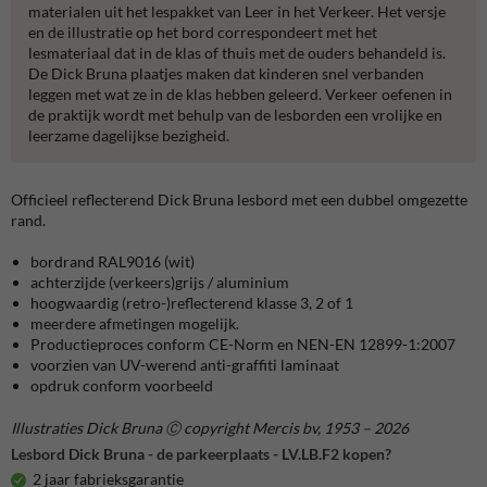
materialen uit het lespakket van Leer in het Verkeer. Het versje
en de illustratie op het bord correspondeert met het
lesmateriaal dat in de klas of thuis met de ouders behandeld is.
De Dick Bruna plaatjes maken dat kinderen snel verbanden
leggen met wat ze in de klas hebben geleerd. Verkeer oefenen in
de praktijk wordt met behulp van de lesborden een vrolijke en
leerzame dagelijkse bezigheid.
Officieel reflecterend Dick Bruna lesbord met een dubbel omgezette
rand.
bordrand RAL9016 (wit)
achterzijde (verkeers)grijs / aluminium
hoogwaardig (retro-)reflecterend klasse 3, 2 of 1
meerdere afmetingen mogelijk.
Productieproces conform CE-Norm en NEN-EN 12899-1:2007
voorzien van UV-werend anti-graffiti laminaat
opdruk conform voorbeeld
Illustraties Dick Bruna Ⓒ copyright Mercis bv, 1953 – 2026
Lesbord Dick Bruna - de parkeerplaats - LV.LB.F2 kopen?
2 jaar fabrieksgarantie