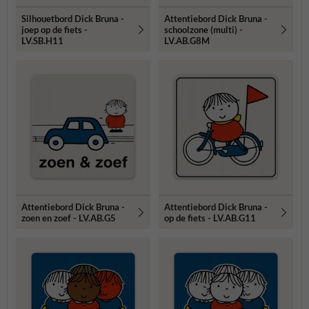
Silhouetbord Dick Bruna -
Attentiebord Dick Bruna -
joep op de fiets -
schoolzone (multi) -
LV.SB.H11
LV.AB.G8M
Attentiebord Dick Bruna -
Attentiebord Dick Bruna -
zoen en zoef - LV.AB.G5
op de fiets - LV.AB.G11