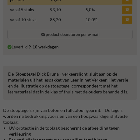
vanaf 5 stuks
93,10
5,0
%
vanaf 10 stuks
88,20
10,0
%
product doorsturen per e-mail
Levertijd:
9-10 werkdagen
De 'Stoeptegel Dick Bruna - verkeerslicht' sluit aan op de
materialen uit het lespakket van Leer in het Verkeer. Het versje
en de illustratie op de stoeptegel correspondeert met het
lesmateriaal dat in de klas of thuis met de ouders behandeld is.
De stoeptegels zijn van beton en fullcolour geprint. De tegels
worden na bedrukking voorzien van een hoogwaardige, slijtvaste
toplaag:
UV-protectie in de toplaag beschermt de afbeelding tegen
verkleuring
Een anti-sliplaag zorgt voor een veilige tegel binnen