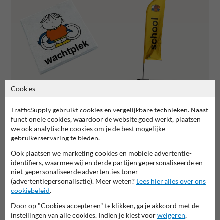
Cookies
Stoeptegels
Beachflags
Atten
TrafficSupply gebruikt cookies en vergelijkbare technieken. Naast
functionele cookies, waardoor de website goed werkt, plaatsen
we ook analytische cookies om je de best mogelijke
Dick Bruna producten
gebruikerservaring te bieden.
Ook plaatsen we marketing cookies en mobiele advertentie-
identifiers, waarmee wij en derde partijen gepersonaliseerde en
niet-gepersonaliseerde advertenties tonen
(advertentiepersonalisatie). Meer weten?
Lees hier alles over ons
cookiebeleid
.
Door op "Cookies accepteren" te klikken, ga je akkoord met de
instellingen van alle cookies. Indien je kiest voor
weigeren
,