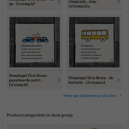
stoeprand... stop -
op - LV.stoep.b7
LV.stoep.b1a
Stoeptegel Dick Bruna -
Stoeptegel Dick Bruna - de
geparkeerde auto's -
bushalte - LV.stoep.e3
LV.stoep.b5
Meer gerelateerde producten
Productcategorieën in deze groep