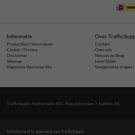
Informatie
Over TrafficSup
Product(en) retourneren
Contact
Cookie / Privacy
Over ons
Disclaimer
Nieuws en Blog
Sitemap
Levertijden
Algemene Voorwaarden
Veelgestelde vragen 
TrafficSupply Netherlands B.V.,
Populierenlaan 7
,
Hattem, NL
Schoolzone.nl is onderdeel van TrafficSupply