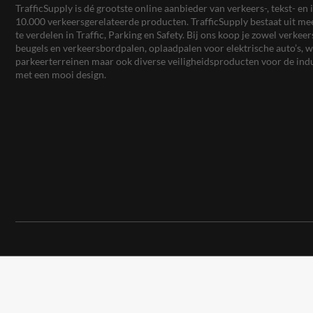
TrafficSupply is dé grootste online aanbieder van verkeers-, tekst- 
10.000 verkeersgerelateerde producten. TrafficSupply bestaat uit 
te verdelen in Traffic, Parking en Safety. Bij ons koop je zowel verk
beugels en verkeersbordpalen, oplaadpalen voor elektrische auto’s
parkeerterreinen maar ook diverse veiligheidsproducten voor de ind
met een mooi design.