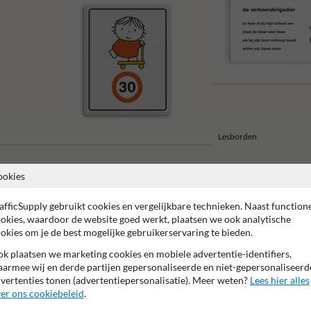
Lesborden
Attentieborden snelheid
ookies
afficSupply gebruikt cookies en vergelijkbare technieken. Naast function
okies, waardoor de website goed werkt, plaatsen we ook analytische
okies om je de best mogelijke gebruikerservaring te bieden.
k plaatsen we marketing cookies en mobiele advertentie-identifiers,
2 jaar fabrieksgarantie
Made in NL
Vandalismebestendi
armee wij en derde partijen gepersonaliseerde en niet-gepersonaliseerd
vertenties tonen (advertentiepersonalisatie). Meer weten?
Lees hier alles
er ons cookiebeleid
.