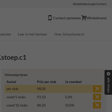
Bestelstatus
Login
Contact
Contact opnemen
Winkelmand
ojecten
Leer in het Verkeer
Over Schoolzone.nl
.stoep.c1
Volumeprijzen
alle shops
Aantal
Prijs per stuk
Je voordeel
per stuk
98,00
vanaf 5 stuks
93,10
5,0
%
vanaf 10 stuks
88,20
10,0
%