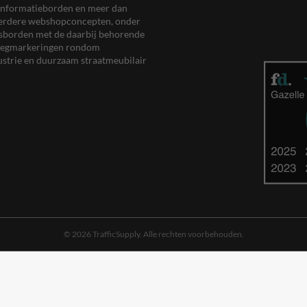
en informatieborden en meer dan
meerdere webshopconcepten, onder
eersborden met de daarbij behorende
, wegmarkeringen rondom
ustrie en duurzaam straatmeubilair
© 2026 TrafficSupply. Alle rechten voorbehouden.