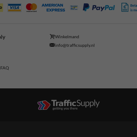
Beta
is m
ply
Winkelmand
info@trafficsupply.nl
/ FAQ