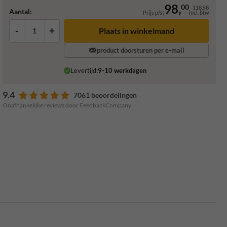
98,
00
118,58
Aantal:
Prijs p/st
incl. btw
-
+
Plaats in winkelmand
product doorsturen per e-mail
Levertijd:
9-10 werkdagen
9.4
7061 beoordelingen
Onafhankelijke reviews door FeedbackCompany