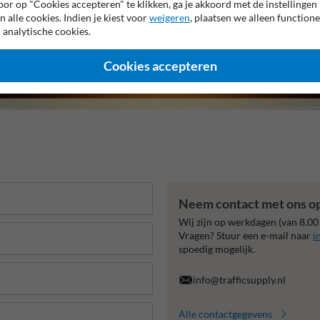
or op "Cookies accepteren" te klikken, ga je akkoord met de instellingen
n alle cookies. Indien je kiest voor
weigeren
, plaatsen we alleen functione
 analytische cookies.
Cookies accepteren
Neem contact met ons o
Wij zijn op werkdagen (van 8.00
Vragen? Stuur een e-mail naar
i
spoedig mogelijk.
info@trafficsupply.nl
Alle contactgegevens