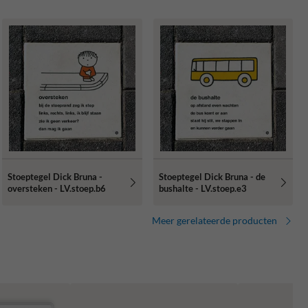
Stoeptegel Dick Bruna -
Stoeptegel Dick Bruna - de
oversteken - LV.stoep.b6
bushalte - LV.stoep.e3
Meer gerelateerde producten