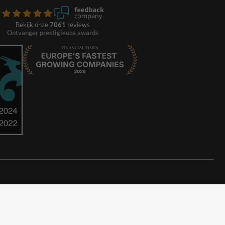
Bekijk onze
7061
reviews
Ontvanger prestigieuze awards