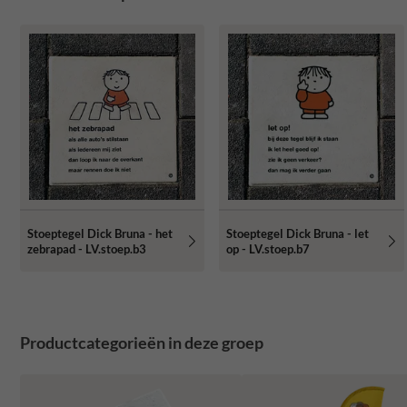
Stoeptegel Dick Bruna - het
Stoeptegel Dick Bruna - let
zebrapad - LV.stoep.b3
op - LV.stoep.b7
Productcategorieën in deze groep