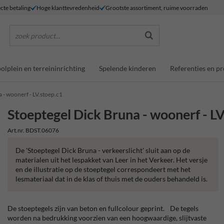
ecte betaling
Hoge klanttevredenheid
Grootste assortiment, ruime voorraden
zoek product...
olplein en terreininrichting
Spelende kinderen
Referenties en pr
 - woonerf - LV.stoep.c1
Stoeptegel Dick Bruna - woonerf - LV
Art.nr. BDST.06076
De 'Stoeptegel Dick Bruna - verkeerslicht' sluit aan op de
materialen uit het lespakket van Leer in het Verkeer. Het versje
en de illustratie op de stoeptegel correspondeert met het
lesmateriaal dat in de klas of thuis met de ouders behandeld is.
De stoeptegels zijn van beton en fullcolour geprint. De tegels
worden na bedrukking voorzien van een hoogwaardige, slijtvaste