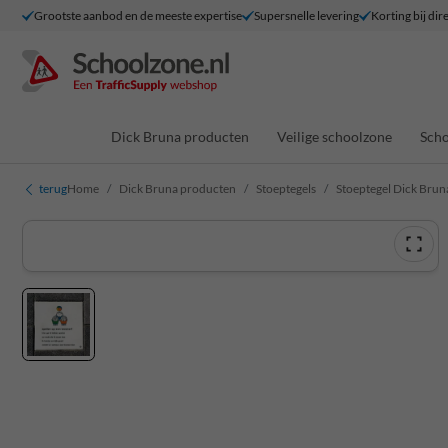
Grootste aanbod en de meeste expertise
Supersnelle levering
Korting bij dir
Dick Bruna producten
Veilige schoolzone
Scho
terug
Home
Dick Bruna producten
Stoeptegels
Stoeptegel Dick Bruna