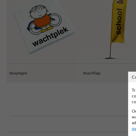
Stoeptegels
Beachflags
C
Tr
co
co
Oo
wa
ad
ov