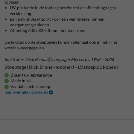
toplaag:
UV-protectie in de toplaag beschermt de afbeelding tegen
verkleuring
Een anti-sliplaag zorgt voor een veilige tegel binnen
voetgangersgebieden
Afmeting 300x300x40mm met facetrand
De teksten op de stoeptegels kunnen allemaal ook in het Fries
worden weergegeven.
Illustraties Dick Bruna Ⓒ copyright Mercis bv, 1953 – 2026
Stoeptegel Dick Bruna - woonerf - LV.stoep.c1 kopen?
2 jaar fabrieksgarantie
Made in NL
Vandalismebestendig
lees over alle voordelen