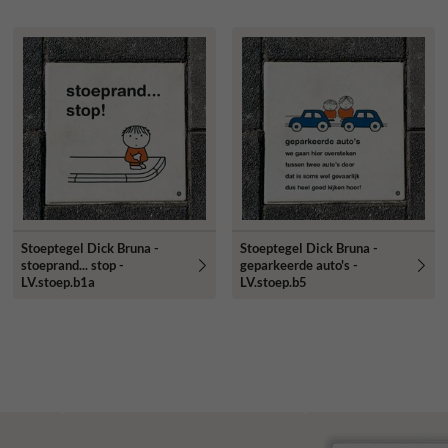
Stoeptegel Dick Bruna -
Stoeptegel Dick Bruna -
stoeprand... stop -
geparkeerde auto's -
LV.stoep.b1a
LV.stoep.b5