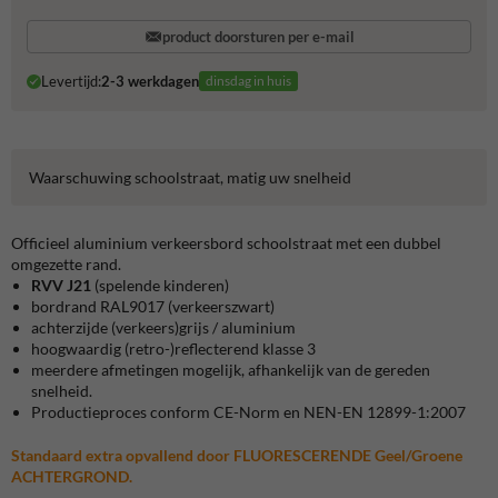
product doorsturen per e-mail
Levertijd:
2-3 werkdagen
dinsdag in huis
Waarschuwing schoolstraat, matig uw snelheid
Officieel aluminium verkeersbord schoolstraat met een dubbel
omgezette rand.
RVV J21
(spelende kinderen)
bordrand
RAL9017
(verkeerszwart)
achterzijde (verkeers)grijs / aluminium
hoogwaardig (retro-)reflecterend klasse 3
meerdere afmetingen mogelijk, afhankelijk van de gereden
snelheid.
Productieproces conform CE-Norm
en NEN-EN 12899-1:2007
Standaard extra opvallend door
FLUORESCERENDE
Geel/Groene
ACHTERGROND.