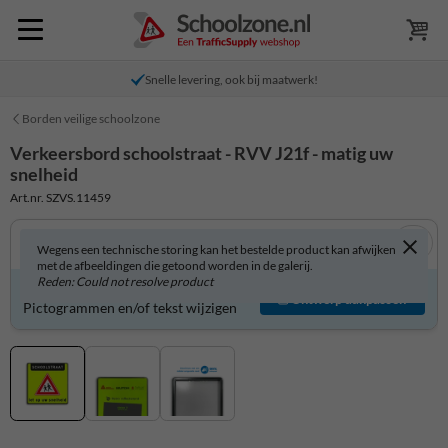
Snelle levering, ook bij maatwerk!
Borden veilige schoolzone
Verkeersbord schoolstraat - RVV J21f - matig uw
snelheid
Art.nr. SZVS.11459
Wegens een technische storing kan het bestelde product kan afwijken
met de afbeeldingen die getoond worden in de galerij.
Reden: Could not resolve product
Verkeersbord zelf aanpassen?
Ontwerp aanpassen
Pictogrammen en/of tekst wijzigen