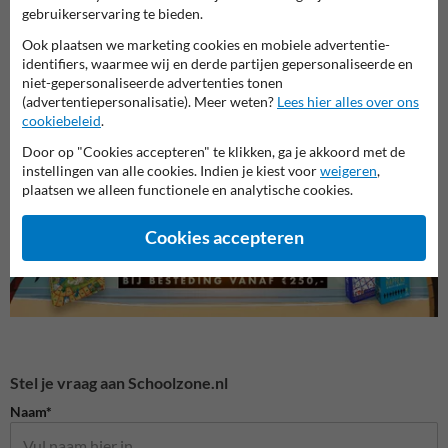
gebruikerservaring te bieden.
Ook plaatsen we marketing cookies en mobiele advertentie-
identifiers, waarmee wij en derde partijen gepersonaliseerde en
Verke
niet-gepersonaliseerde advertenties tonen
Verkeersborden schoolzone
(advertentiepersonalisatie). Meer weten?
Lees hier alles over ons
Attentiepalen schoolzone
cookiebeleid
.
Door op "Cookies accepteren" te klikken, ga je akkoord met de
instellingen van alle cookies. Indien je kiest voor
weigeren
,
Veilige schoolzone
plaatsen we alleen functionele en analytische cookies.
Cookies accepteren
Stel je vraag aan Schoolzone.nl
Naam*