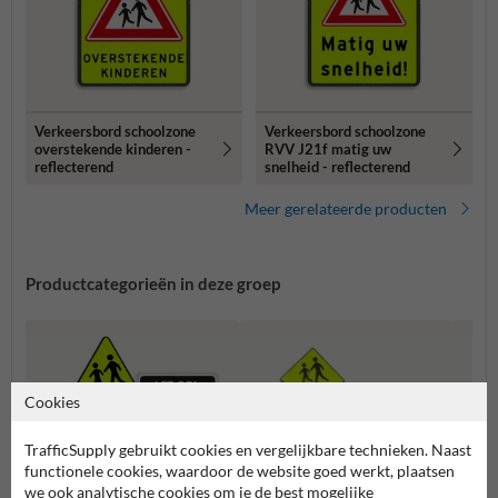
Verkeersbord schoolzone
Verkeersbord schoolzone
overstekende kinderen -
RVV J21f matig uw
reflecterend
snelheid - reflecterend
Meer gerelateerde producten
Productcategorieën in deze groep
Cookies
TrafficSupply gebruikt cookies en vergelijkbare technieken. Naast
functionele cookies, waardoor de website goed werkt, plaatsen
we ook analytische cookies om je de best mogelijke