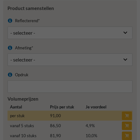
Product samenstellen
Reflecterend*
Afmeting*
Opdruk
Volumeprijzen
Aantal
Prijs per stuk
Je voordeel
per stuk
91,00
vanaf 5 stuks
86,50
4,9
%
vanaf 10 stuks
81,90
10,0
%