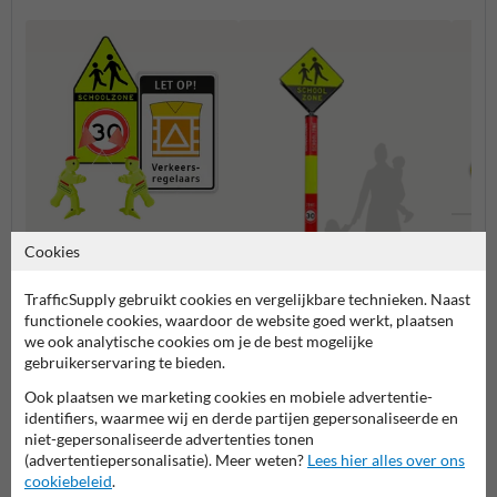
Cookies
Verke
Verkeersborden schoolzone
TrafficSupply gebruikt cookies en vergelijkbare technieken. Naast
functionele cookies, waardoor de website goed werkt, plaatsen
Attentiepalen schoolzone
we ook analytische cookies om je de best mogelijke
gebruikerservaring te bieden.
Veilige schoolzone
Ook plaatsen we marketing cookies en mobiele advertentie-
identifiers, waarmee wij en derde partijen gepersonaliseerde en
niet-gepersonaliseerde advertenties tonen
(advertentiepersonalisatie). Meer weten?
Lees hier alles over ons
cookiebeleid
.