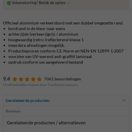
Volumekorting? Bekijk de opties
Officieel aluminium verkeersbord met een dubbel omgezette rand.
bordrand in de kleur naar wens
achterzijde (verkeers)grijs / aluminium
hoogwaardig (retro-)reflecterend klasse 1
meerdere afmetingen mogelijk.
Productieproces conform CE-Norm en NEN-EN 12899-1:2007
voorzien van UV-werend anti-graffiti laminaat
opdruk conform uw aangeleverd bestand
9.4
7061 beoordelingen
Onafhankelijke reviews door FeedbackCompany
Gerelateerde producten
Reviews
Gerelateerde producten / alternatieven