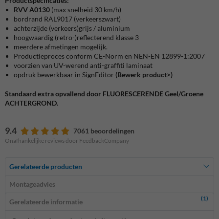
Productspecificaties:
RVV A0130
(max snelheid 30 km/h)
bordrand RAL9017 (verkeerszwart)
achterzijde (verkeers)grijs / aluminium
hoogwaardig (retro-)reflecterend klasse 3
meerdere afmetingen mogelijk.
Productieproces conform CE-Norm en NEN-EN 12899-1:2007
voorzien van UV-werend anti-graffiti laminaat
opdruk bewerkbaar in SignEditor
(Bewerk product>)
Standaard extra opvallend door FLUORESCERENDE Geel/Groene
ACHTERGROND.
9.4
7061 beoordelingen
Onafhankelijke reviews door FeedbackCompany
Gerelateerde producten
Montageadvies
(1)
Gerelateerde informatie