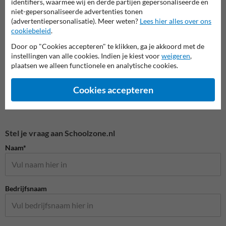
identifiers, waarmee wij en derde partijen gepersonaliseerde en
niet-gepersonaliseerde advertenties tonen
(advertentiepersonalisatie). Meer weten?
Lees hier alles over ons
Veilige schoolzone
cookiebeleid
.
Door op "Cookies accepteren" te klikken, ga je akkoord met de
instellingen van alle cookies. Indien je kiest voor
weigeren
,
plaatsen we alleen functionele en analytische cookies.
Cookies accepteren
Stel je vraag aan Schoolzone.nl
Naam*
Bedrijfsnaam