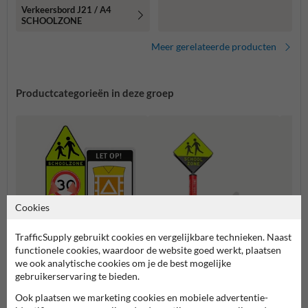
Verkeersbord J21 / A4
SCHOOLZONE
Meer gerelateerde producten
Productcategorieën in deze groep
Cookies
TrafficSupply gebruikt cookies en vergelijkbare technieken. Naast
functionele cookies, waardoor de website goed werkt, plaatsen
we ook analytische cookies om je de best mogelijke
gebruikerservaring te bieden.
Verke
Verkeersborden schoolzone
Ook plaatsen we marketing cookies en mobiele advertentie-
Attentiepalen schoolzone