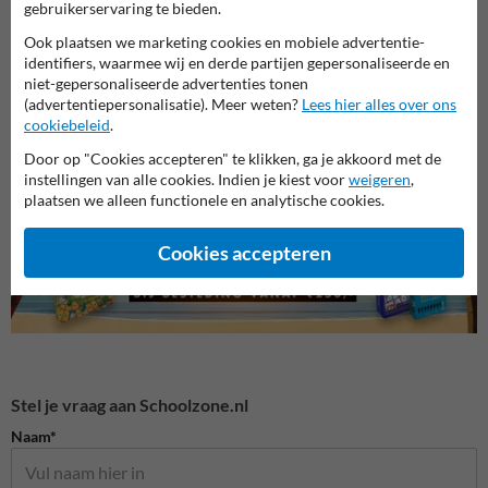
gebruikerservaring te bieden.
Ook plaatsen we marketing cookies en mobiele advertentie-
identifiers, waarmee wij en derde partijen gepersonaliseerde en
niet-gepersonaliseerde advertenties tonen
Lesbo
(advertentiepersonalisatie). Meer weten?
Lees hier alles over ons
Attentieborden snelheid
Beachflags
cookiebeleid
.
Door op "Cookies accepteren" te klikken, ga je akkoord met de
instellingen van alle cookies. Indien je kiest voor
weigeren
,
Dick Bruna producten
plaatsen we alleen functionele en analytische cookies.
Cookies accepteren
Stel je vraag aan Schoolzone.nl
Naam*