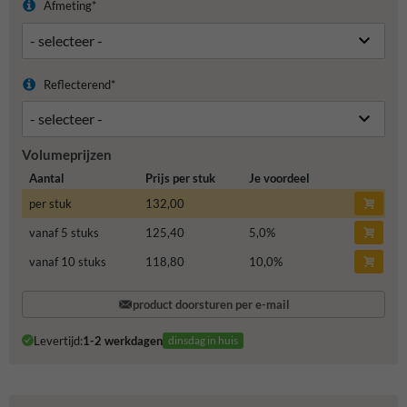
Afmeting*
Reflecterend*
Volumeprijzen
Aantal
Prijs per stuk
Je voordeel
per stuk
132,00
vanaf 5 stuks
125,40
5,0
%
vanaf 10 stuks
118,80
10,0
%
product doorsturen per e-mail
Levertijd:
1-2 werkdagen
dinsdag in huis