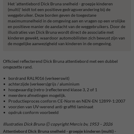
Het 'attentiebord Dick Bruna snelheid - groepje kinderen
(multi)' leidt tot een positieve gedragsverandering bij de
weggebruiker. Deze borden geven de toegestane
maximumsnelheid in de omgeving aan en vragen op een vrolijke
en positieve manier de aandacht van de weggebruikers. Door de
illustraties van Dick Bruna wordt direct de associatie met
kinderen gewekt, waardoor automobilisten zich bewust zijn van
de mogelijke aanwezigheid van kinderen in de omgeving.
Officieel reflecterend Dick Bruna attentiebord met een dubbel
omgezette rand.
bordrand RAL9016 (verkeerswit)
achterzijde (verkeers)grijs / aluminium
hoogwaardig (retro-)reflecterend klasse 3, 2 of 1
meerdere afmetingen mogelijk.
Productieproces conform CE-Norm en NEN-EN 12899-1:2007
voorzien van UV-werend anti-graffiti laminaat
opdruk conform voorbeeld
Illustraties Dick Bruna Ⓒ copyright Mercis bv, 1953 – 2026
Attentiebord Dick Bruna snelheid - groepje kinderen (multi) -