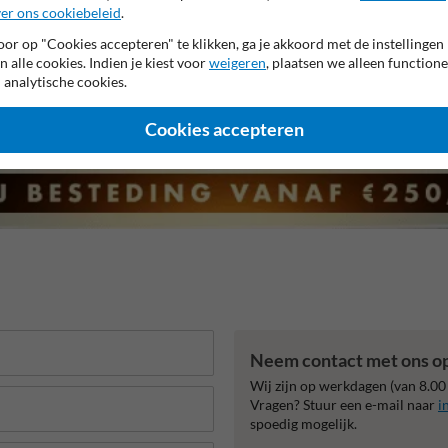
2 jaar fabrieksgarantie
99% Hufterproof
CE keurmerk
er ons cookiebeleid
.
or op "Cookies accepteren" te klikken, ga je akkoord met de instellingen
n alle cookies. Indien je kiest voor
weigeren
, plaatsen we alleen functione
 analytische cookies.
Cookies accepteren
Neem contact met ons o
Wij zijn op werkdagen (van 8.00
Vragen? Stuur een e-mail naar
i
spoedig mogelijk.