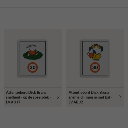
Attentiebord Dick Bruna
Attentiebord Dick Bruna
snelheid - op de speelplek -
snelheid - meisje met bal -
LV.AB.J7
LV.AB.J2