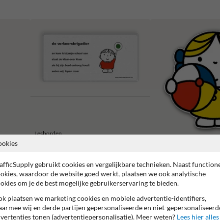
Lesborden
ookies
Silhouetborden
afficSupply gebruikt cookies en vergelijkbare technieken. Naast function
okies, waardoor de website goed werkt, plaatsen we ook analytische
okies om je de best mogelijke gebruikerservaring te bieden.
k plaatsen we marketing cookies en mobiele advertentie-identifiers,
armee wij en derde partijen gepersonaliseerde en niet-gepersonaliseerd
vertenties tonen (advertentiepersonalisatie). Meer weten?
Lees hier alles