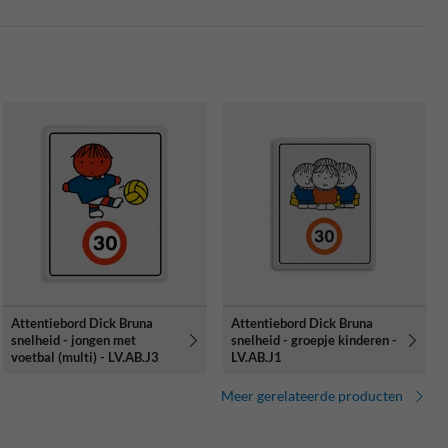
Attentiebord Dick Bruna
Attentiebord Dick Bruna
snelheid - jongen met
snelheid - groepje kinderen -
voetbal (multi) - LV.AB.J3
LV.AB.J1
Meer gerelateerde producten