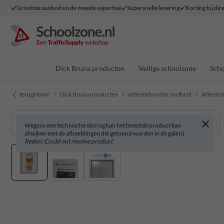
Grootste aanbod en de meeste expertise
Supersnelle levering
Korting bij dir
Dick Bruna producten
Veilige schoolzone
Scho
terug
Home
Dick Bruna producten
Attentieborden snelheid
Attentie
Wegens een technische storing kan het bestelde product kan
afwijken met de afbeeldingen die getoond worden in de galerij.
Reden: Could not resolve product