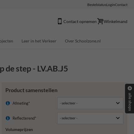
Bestelstatus
Login
Contact
Contact opnemen
Winkelmand
ojecten
Leer in het Verkeer
Over Schoolzone.nl
p de step - LV.AB.J5
Product samenstellen
alle shops
Afmeting*
Reflecterend*
Volumeprijzen