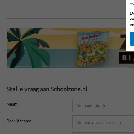
ov
Do
va
en
Stel je vraag aan Schoolzone.nl
Naam*
Bedrijfsnaam