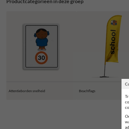
Productcategorieën in deze groep
C
Attentieborden snelheid
Beachflags
Tr
co
co
Oo
wa
ad