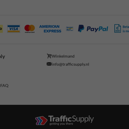
Beta
is m
ply
Winkelmand
info@trafficsupply.nl
/ FAQ