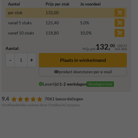
Aantal
Prijs per stuk
Je voordeel
per stuk
132,00
vanaf 5 stuks
125,40
5,0
%
vanaf 10 stuks
118,80
10,0
%
132,
00
159,72
Aantal:
Prijs p/st
incl. btw
-
+
Plaats in winkelmand
product doorsturen per e-mail
Levertijd:
1-2 werkdagen
dinsdag in huis
9.4
7061 beoordelingen
Onafhankelijke reviews door FeedbackCompany