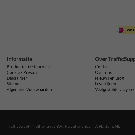
Informatie
Over TrafficSup
Product(en) retourneren
Contact
Cookie / Privacy
Over ons
Disclaimer
Nieuws en Blog
Sitemap
Levertijden
Algemene Voorwaarden
Veelgestelde vragen 
TrafficSupply Netherlands B.V.,
Populierenlaan 7
,
Hattem, NL