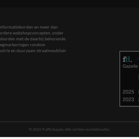
en informatieborden en meer dan
meerdere webshopconcepten, onder
eersborden met de daarbij behorende
, wegmarkeringen rondom
ustrie en duurzaam straatmeubilair
© 2026 TrafficSupply. Alle rechten voorbehouden.