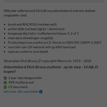
Officieel reflecterend Dick Bruna attentiebord met een dubbel
omgezette rand.
bordrand RAL9016 (verkeerswit)
achterzijde (verkeers)grijs / aluminium
hoogwaardig (retro-)reflecterend klasse 3, 2 of 1
meerdere afmetingen mogelijk.
Productieproces conform CE-Norm en NEN-EN 12899-1:2007
voorzien van UV-werend anti-graffiti laminaat
opdruk conform voorbeeld
Illustraties Dick Bruna Ⓒ copyright Mercis bv, 1953 – 2026
Attentiebord Dick Bruna snelheid - op de step - LV.AB.J5
kopen?
2 jaar fabrieksgarantie
99% Hufterproof
CE keurmerk
lees over alle voordelen