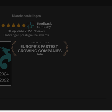
Klantbeoordelingen
Bekijk onze
7061
reviews
Ontvanger prestigieuze awards