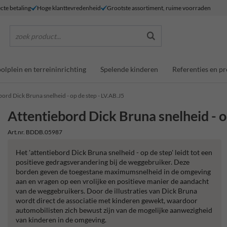
ecte betaling
Hoge klanttevredenheid
Grootste assortiment, ruime voorraden
zoek product...
olplein en terreininrichting
Spelende kinderen
Referenties en pr
bord Dick Bruna snelheid - op de step - LV.AB.J5
Attentiebord Dick Bruna snelheid - o
Art.nr. BDDB.05987
Het 'attentiebord Dick Bruna snelheid - op de step' leidt tot een
positieve gedragsverandering bij de weggebruiker. Deze
borden geven de toegestane maximumsnelheid in de omgeving
aan en vragen op een vrolijke en positieve manier de aandacht
van de weggebruikers. Door de illustraties van Dick Bruna
wordt direct de associatie met kinderen gewekt, waardoor
automobilisten zich bewust zijn van de mogelijke aanwezigheid
van kinderen in de omgeving.