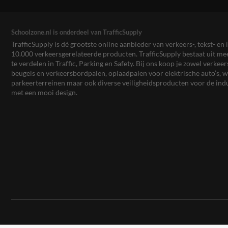
Schoolzone.nl is onderdeel van TrafficSupply
TrafficSupply is dé grootste online aanbieder van verkeers-, tekst- 
10.000 verkeersgerelateerde producten. TrafficSupply bestaat uit 
te verdelen in Traffic, Parking en Safety. Bij ons koop je zowel verk
beugels en verkeersbordpalen, oplaadpalen voor elektrische auto’s
parkeerterreinen maar ook diverse veiligheidsproducten voor de ind
met een mooi design.