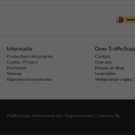
Informatie
Over TrafficSup
Product(en) retourneren
Contact
Cookie / Privacy
Over ons
Disclaimer
Nieuws en Blog
Sitemap
Levertijden
Algemene Voorwaarden
Veelgestelde vragen 
TrafficSupply Netherlands B.V.,
Populierenlaan 7
,
Hattem, NL