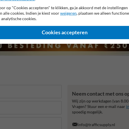
or op "Cookies accepteren" te klikken, ga je akkoord met de instellingen
n alle cookies. Indien je kiest voor
weigeren
, plaatsen we alleen functione
 analytische cookies.
Cookies accepteren
Neem contact met ons o
Wij zijn op werkdagen (van 8.00
Vragen? Stuur een e-mail naar
i
spoedig mogelijk.
info@trafficsupply.nl