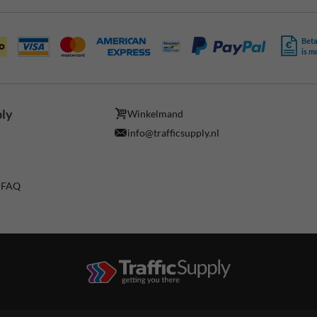
Beta
is m
ply
Winkelmand
info@trafficsupply.nl
/ FAQ