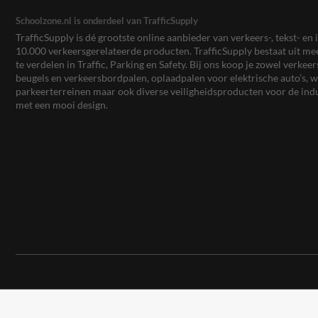
Schoolzone.nl is onderdeel van TrafficSupply
TrafficSupply is dé grootste online aanbieder van verkeers-, tekst- 
10.000 verkeersgerelateerde producten. TrafficSupply bestaat uit 
te verdelen in Traffic, Parking en Safety. Bij ons koop je zowel verk
beugels en verkeersbordpalen, oplaadpalen voor elektrische auto’s
parkeerterreinen maar ook diverse veiligheidsproducten voor de ind
met een mooi design.