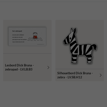
Lesbord Dick Bruna -
zebrapad - LV.LB.B3
Silhouetbord Dick Bruna -
zebra - LV.SB.H12