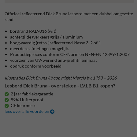
Officieel reflecterend Dick Bruna lesbord met een dubbel omgezette
rand.
bordrand RAL9016 (wit)
achterzijde (verkeers)grijs / aluminium
hoogwaardig (retro-)reflecterend klasse 3, 2 of 1
meerdere afmetingen mogelijk.
Productieproces conform CE-Norm en NEN-EN 12899-1:2007
voorzien van UV-werend anti-graffiti laminaat
opdruk conform voorbeeld
Illustraties Dick Bruna Ⓒ copyright Mercis bv, 1953 – 2026
Lesbord Dick Bruna - oversteken - LV.LB.B1 kopen?
2 jaar fabrieksgarantie
99% Hufterproof
CE keurmerk
lees over alle voordelen