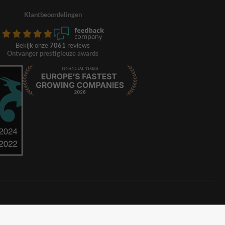
Klantbeoordelingen
Bekijk onze
7061
reviews
Ontvanger prestigieuze awards