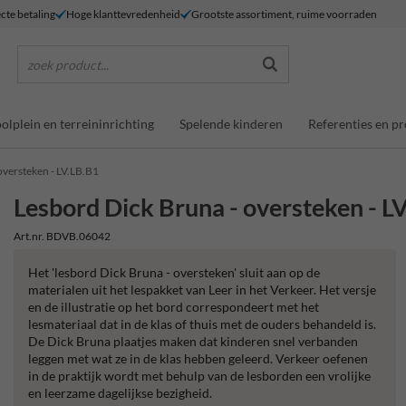
ecte betaling
Hoge klanttevredenheid
Grootste assortiment, ruime voorraden
zoek product...
olplein en terreininrichting
Spelende kinderen
Referenties en pr
oversteken - LV.LB.B1
Lesbord Dick Bruna - oversteken - L
Art.nr. BDVB.06042
Het 'lesbord Dick Bruna - oversteken' sluit aan op de
materialen uit het lespakket van Leer in het Verkeer. Het versje
en de illustratie op het bord correspondeert met het
lesmateriaal dat in de klas of thuis met de ouders behandeld is.
De Dick Bruna plaatjes maken dat kinderen snel verbanden
leggen met wat ze in de klas hebben geleerd. Verkeer oefenen
in de praktijk wordt met behulp van de lesborden een vrolijke
en leerzame dagelijkse bezigheid.