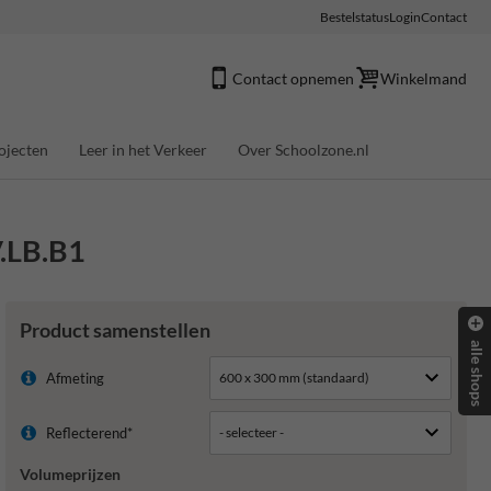
Bestelstatus
Login
Contact
Contact opnemen
Winkelmand
ojecten
Leer in het Verkeer
Over Schoolzone.nl
V.LB.B1
Product samenstellen
alle shops
Afmeting
Reflecterend*
Volumeprijzen