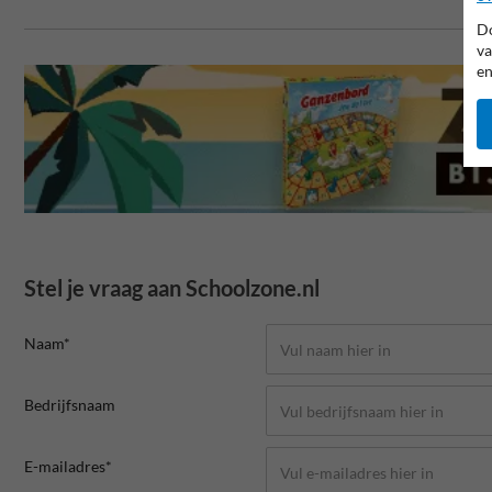
Do
va
en
Stel je vraag aan Schoolzone.nl
Naam*
Bedrijfsnaam
E-mailadres*