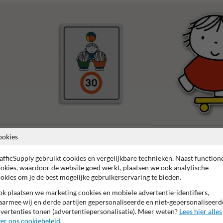
ookies
Attentieborden snelheid
Silhouetborden
afficSupply gebruikt cookies en vergelijkbare technieken. Naast function
okies, waardoor de website goed werkt, plaatsen we ook analytische
okies om je de best mogelijke gebruikerservaring te bieden.
k plaatsen we marketing cookies en mobiele advertentie-identifiers,
armee wij en derde partijen gepersonaliseerde en niet-gepersonaliseerd
2 jaar fabrieksgarantie
99% Hufterproof
CE keurmerk
vertenties tonen (advertentiepersonalisatie). Meer weten?
Lees hier alles
er ons cookiebeleid
.