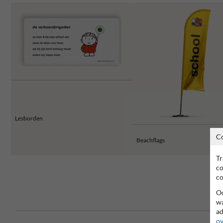
Lesborden
C
Beachflags
Tr
co
co
Oo
wa
ad
ov