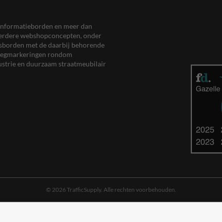
en informatieborden en meer dan
meerdere webshopconcepten, onder
eersborden met de daarbij behorende
, wegmarkeringen rondom
ustrie en duurzaam straatmeubilair
© 2026 TrafficSupply. Alle rechten voorbehouden.