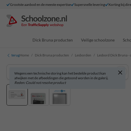
Grootste aanbod en de meeste expertise
Supersnelle levering
Korting bij dir
Dick Bruna producten
Veilige schoolzone
Scho
terug
Home
Dick Bruna producten
Lesborden
Lesbord Dick Bruna - 
Wegens een technische storing kan het bestelde product kan
afwijken met de afbeeldingen die getoond worden in de galerij.
Reden: Could not resolve product