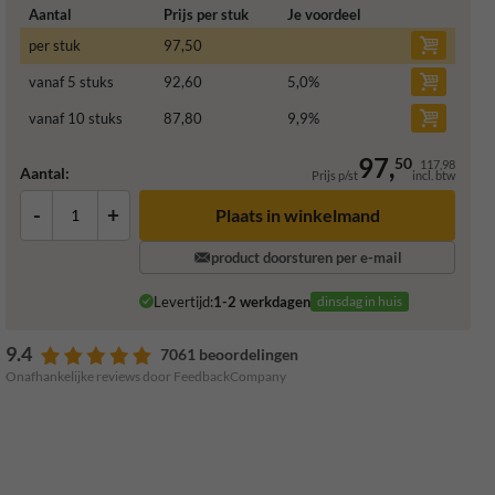
Aantal
Prijs per stuk
Je voordeel
per stuk
97,50
vanaf 5 stuks
92,60
5,0
%
vanaf 10 stuks
87,80
9,9
%
97,
50
117,98
Aantal:
Prijs p/st
incl. btw
-
+
Plaats in winkelmand
product doorsturen per e-mail
Levertijd:
1-2 werkdagen
dinsdag in huis
9.4
7061 beoordelingen
Onafhankelijke reviews door FeedbackCompany