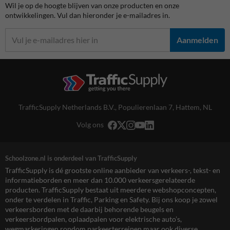
Wil je op de hoogte blijven van onze producten en onze
ontwikkelingen. Vul dan hieronder je e-mailadres in.
Aanmelden
TrafficSupply Netherlands B.V.,
Populierenlaan 7
,
Hattem, NL
Volg ons
Schoolzone.nl is onderdeel van TrafficSupply
TrafficSupply is dé grootste online aanbieder van verkeers-, tekst- en
informatieborden en meer dan 10.000 verkeersgerelateerde
producten. TrafficSupply bestaat uit meerdere webshopconcepten,
onder te verdelen in Traffic, Parking en Safety. Bij ons koop je zowel
verkeersborden met de daarbij behorende beugels en
verkeersbordpalen, oplaadpalen voor elektrische auto’s,
wegmarkeringen rondom parkeerterreinen maar ook diverse