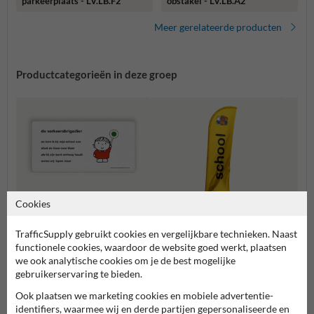
parkeerplaats - LV.LB.F2
obstakel - LV.LB.A2
Meer gerelateerde producten
Productcategorieën in deze groep
Cookies
Lesborden
TrafficSupply gebruikt cookies en vergelijkbare technieken. Naast
functionele cookies, waardoor de website goed werkt, plaatsen
Beachflags
Atten
we ook analytische cookies om je de best mogelijke
gebruikerservaring te bieden.
Dick Bruna producten
Ook plaatsen we marketing cookies en mobiele advertentie-
identifiers, waarmee wij en derde partijen gepersonaliseerde en