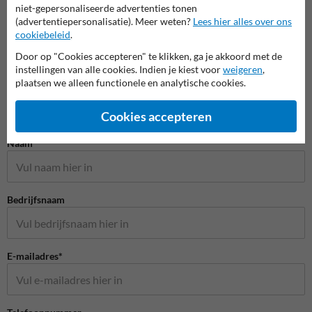
niet-gepersonaliseerde advertenties tonen
(advertentiepersonalisatie). Meer weten?
Lees hier alles over ons
cookiebeleid
.
Door op "Cookies accepteren" te klikken, ga je akkoord met de
instellingen van alle cookies. Indien je kiest voor
weigeren
,
plaatsen we alleen functionele en analytische cookies.
Cookies accepteren
Stel je vraag aan Schoolzone.nl
Naam*
Bedrijfsnaam
E-mailadres*