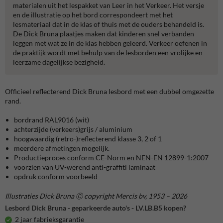
materialen uit het lespakket van Leer in het Verkeer. Het versje
en de illustratie op het bord correspondeert met het
lesmateriaal dat in de klas of thuis met de ouders behandeld is.
De Dick Bruna plaatjes maken dat kinderen snel verbanden
leggen met wat ze in de klas hebben geleerd. Verkeer oefenen in
de praktijk wordt met behulp van de lesborden een vrolijke en
leerzame dagelijkse bezigheid.
Officieel reflecterend Dick Bruna lesbord met een dubbel omgezette
rand.
bordrand RAL9016 (wit)
achterzijde (verkeers)grijs / aluminium
hoogwaardig (retro-)reflecterend klasse 3, 2 of 1
meerdere afmetingen mogelijk.
Productieproces conform CE-Norm en NEN-EN 12899-1:2007
voorzien van UV-werend anti-graffiti laminaat
opdruk conform voorbeeld
Illustraties Dick Bruna Ⓒ copyright Mercis bv, 1953 – 2026
Lesbord Dick Bruna - geparkeerde auto's - LV.LB.B5 kopen?
2 jaar fabrieksgarantie