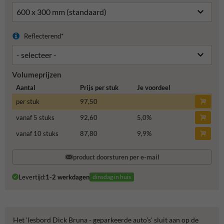
Reflecterend*
Volumeprijzen
Aantal
Prijs per stuk
Je voordeel
per stuk
97,50
vanaf 5 stuks
92,60
5,0
%
vanaf 10 stuks
87,80
9,9
%
product doorsturen per e-mail
Levertijd:
1-2 werkdagen
dinsdag in huis
Het 'lesbord Dick Bruna - geparkeerde auto's' sluit aan op de