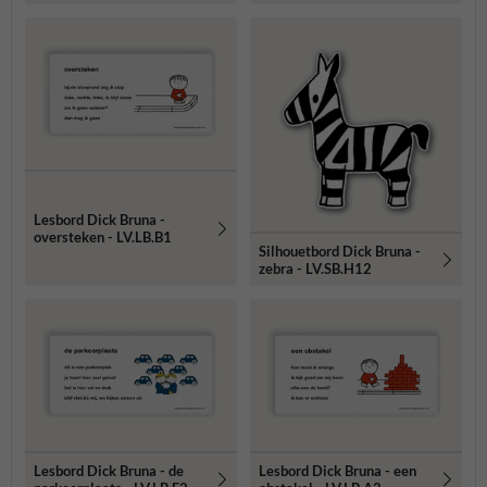
Lesbord Dick Bruna -
oversteken - LV.LB.B1
Silhouetbord Dick Bruna -
zebra - LV.SB.H12
Lesbord Dick Bruna - de
Lesbord Dick Bruna - een