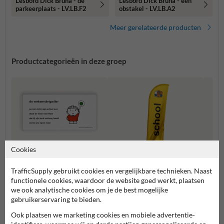
Lesbord Dick Bruna - de
Lesbord Dick Bruna - een
parkeerplaats - LV.LB.F2
obstakel - LV.LB.A2
Meer gerelateerde producten
Productcategorieën in deze groep
Cookies
TrafficSupply gebruikt cookies en vergelijkbare technieken. Naast
Lesborden
functionele cookies, waardoor de website goed werkt, plaatsen
Beachflags
Atten
we ook analytische cookies om je de best mogelijke
gebruikerservaring te bieden.
Ook plaatsen we marketing cookies en mobiele advertentie-
Dick Bruna producten