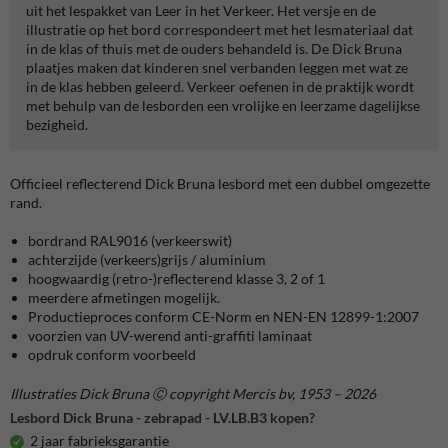
uit het lespakket van Leer in het Verkeer. Het versje en de
illustratie op het bord correspondeert met het lesmateriaal dat
in de klas of thuis met de ouders behandeld is. De Dick Bruna
plaatjes maken dat kinderen snel verbanden leggen met wat ze
in de klas hebben geleerd. Verkeer oefenen in de praktijk wordt
met behulp van de lesborden een vrolijke en leerzame dagelijkse
bezigheid.
Officieel reflecterend Dick Bruna lesbord met een dubbel omgezette
rand.
bordrand RAL9016 (verkeerswit)
achterzijde (verkeers)grijs / aluminium
hoogwaardig (retro-)reflecterend klasse 3, 2 of 1
meerdere afmetingen mogelijk.
Productieproces conform CE-Norm en NEN-EN 12899-1:2007
voorzien van UV-werend anti-graffiti laminaat
opdruk conform voorbeeld
Illustraties Dick Bruna Ⓒ copyright Mercis bv, 1953 – 2026
Lesbord Dick Bruna - zebrapad - LV.LB.B3 kopen?
2 jaar fabrieksgarantie