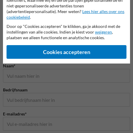
identifiers, waarmee wij en derde partijen gepersonaliseerde en
niet-gepersonaliseerde advertenties tonen
(advertentiepersonalisatie). Meer weten?
Lees hier alles over ons
cookiebeleid
.
Door op "Cookies accepteren" te klikken, ga je akkoord met de
instellingen van alle cookies. Indien je kiest voor
weigeren
,
plaatsen we alleen functionele en analytische cookies.
Cookies accepteren
Stel je vraag aan Schoolzone.nl
Naam*
Bedrijfsnaam
E-mailadres*