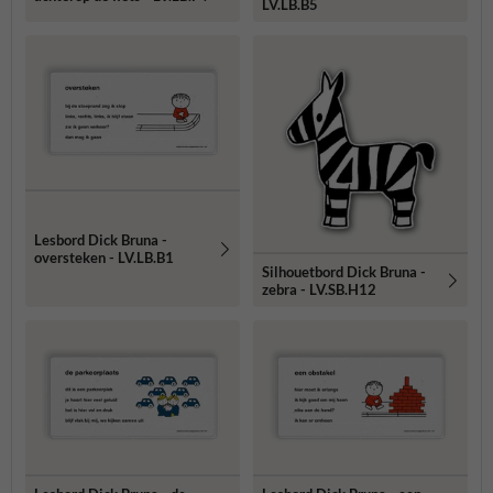
LV.LB.B5
Lesbord Dick Bruna -
oversteken - LV.LB.B1
Silhouetbord Dick Bruna -
zebra - LV.SB.H12