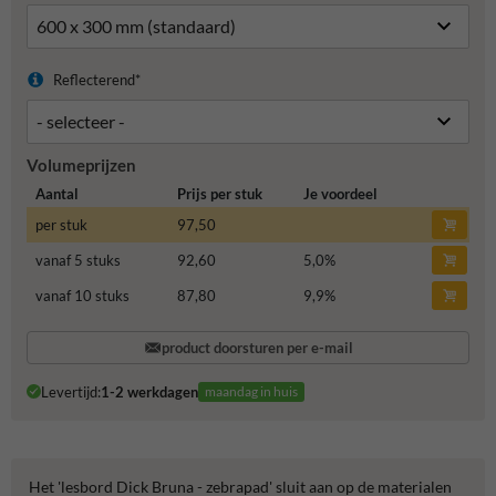
Reflecterend*
Volumeprijzen
Aantal
Prijs per stuk
Je voordeel
per stuk
97,50
vanaf 5 stuks
92,60
5,0
%
vanaf 10 stuks
87,80
9,9
%
product doorsturen per e-mail
Levertijd:
1-2 werkdagen
maandag in huis
Het 'lesbord Dick Bruna - zebrapad' sluit aan op de materialen