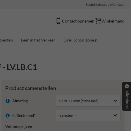
Bestelstatus
Login
Contact
Contact opnemen
Winkelmand
ojecten
Leer in het Verkeer
Over Schoolzone.nl
 - LV.LB.C1
Product samenstellen
alle shops
Afmeting
Reflecterend*
Volumeprijzen