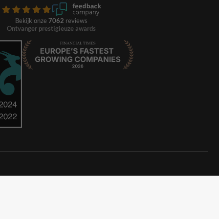
Bekijk onze
7062
reviews
Ontvanger prestigieuze awards