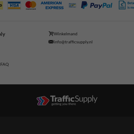
Beta
is m
ply
Winkelmand
info@trafficsupply.nl
/ FAQ