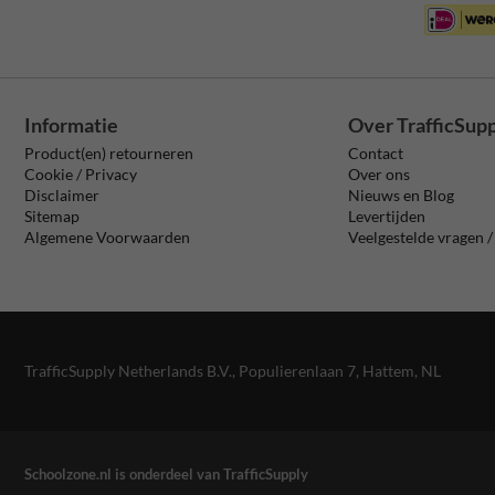
Informatie
Over TrafficSup
Product(en) retourneren
Contact
Cookie / Privacy
Over ons
Disclaimer
Nieuws en Blog
Sitemap
Levertijden
Algemene Voorwaarden
Veelgestelde vragen 
TrafficSupply Netherlands B.V.,
Populierenlaan 7
,
Hattem, NL
Schoolzone.nl is onderdeel van TrafficSupply