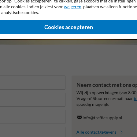
or op "Cookies accepteren" te klikken, ga je akkoord met de instellingen
n alle cookies. Indien je kiest voor
weigeren
, plaatsen we alleen functione
 analytische cookies.
Cookies accepteren
Neem contact met ons o
Wij zijn op werkdagen (van 8.00
Vragen? Stuur een e-mail naar
i
spoedig mogelijk.
info@trafficsupply.nl
Alle contactgegevens