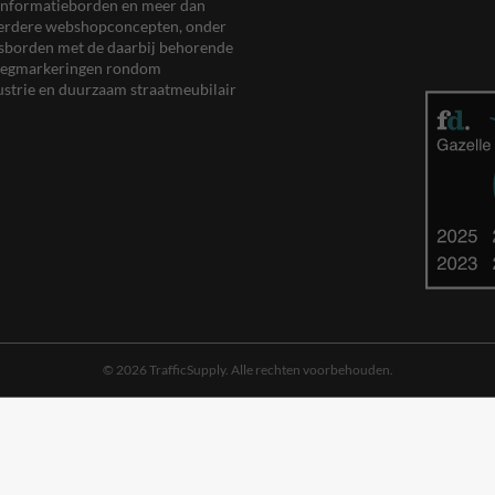
en informatieborden en meer dan
meerdere webshopconcepten, onder
eersborden met de daarbij behorende
, wegmarkeringen rondom
ustrie en duurzaam straatmeubilair
© 2026 TrafficSupply. Alle rechten voorbehouden.