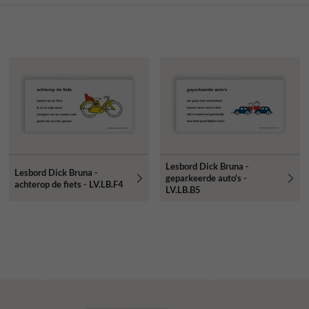
Lesbord Dick Bruna -
Lesbord Dick Bruna -
geparkeerde auto's -
achterop de fiets - LV.LB.F4
LV.LB.B5