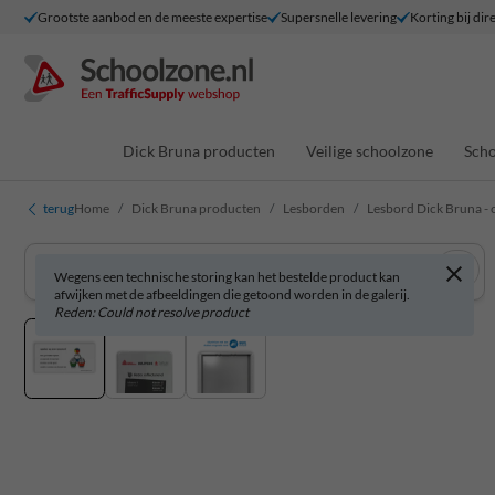
Grootste aanbod en de meeste expertise
Supersnelle levering
Korting bij dir
Dick Bruna producten
Veilige schoolzone
Scho
terug
Home
Dick Bruna producten
Lesborden
Lesbord Dick Bruna - 
Wegens een technische storing kan het bestelde product kan
afwijken met de afbeeldingen die getoond worden in de galerij.
Reden: Could not resolve product