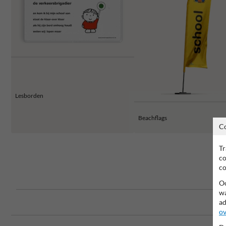
Lesborden
Beachflags
C
Tr
co
co
Oo
wa
ad
ov