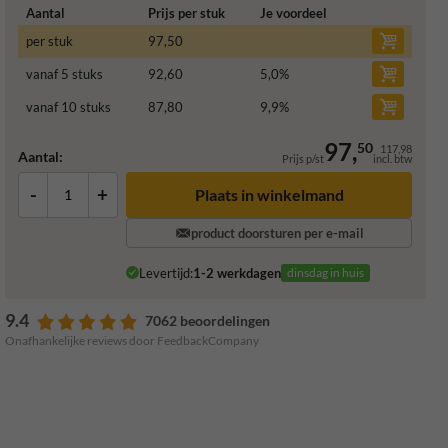
Aantal
Prijs per stuk
Je voordeel
per stuk
97,50
vanaf 5 stuks
92,60
5,0
%
vanaf 10 stuks
87,80
9,9
%
97,
50
117,98
Aantal:
Prijs p/st
incl. btw
-
+
Plaats in winkelmand
product doorsturen per e-mail
Levertijd:
1-2 werkdagen
dinsdag in huis
9.4
7062 beoordelingen
Onafhankelijke reviews door FeedbackCompany