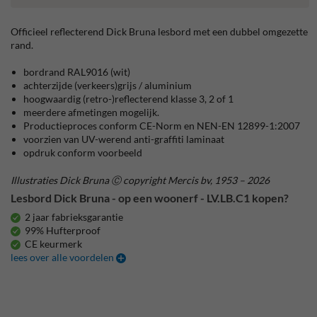
Officieel reflecterend Dick Bruna lesbord met een dubbel omgezette
rand.
bordrand RAL9016 (wit)
achterzijde (verkeers)grijs / aluminium
hoogwaardig (retro-)reflecterend klasse 3, 2 of 1
meerdere afmetingen mogelijk.
Productieproces conform CE-Norm en NEN-EN 12899-1:2007
voorzien van UV-werend anti-graffiti laminaat
opdruk conform voorbeeld
Illustraties Dick Bruna Ⓒ copyright Mercis bv, 1953 – 2026
Lesbord Dick Bruna - op een woonerf - LV.LB.C1 kopen?
2 jaar fabrieksgarantie
99% Hufterproof
CE keurmerk
lees over alle voordelen