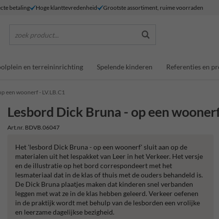
ecte betaling
Hoge klanttevredenheid
Grootste assortiment, ruime voorraden
zoek product...
olplein en terreininrichting
Spelende kinderen
Referenties en pr
op een woonerf - LV.LB.C1
Lesbord Dick Bruna - op een woonerf
Art.nr. BDVB.06047
Het 'lesbord Dick Bruna - op een woonerf' sluit aan op de
materialen uit het lespakket van Leer in het Verkeer. Het versje
en de illustratie op het bord correspondeert met het
lesmateriaal dat in de klas of thuis met de ouders behandeld is.
De Dick Bruna plaatjes maken dat kinderen snel verbanden
leggen met wat ze in de klas hebben geleerd. Verkeer oefenen
in de praktijk wordt met behulp van de lesborden een vrolijke
en leerzame dagelijkse bezigheid.