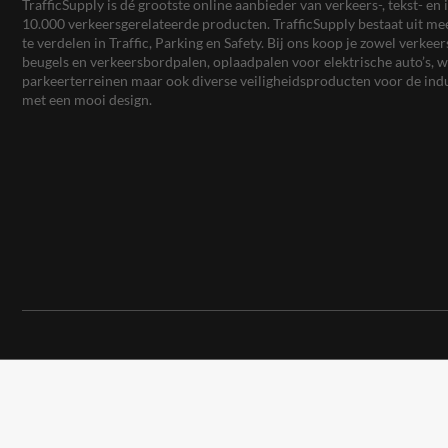
TrafficSupply is dé grootste online aanbieder van verkeers-, tekst- 
10.000 verkeersgerelateerde producten. TrafficSupply bestaat uit 
te verdelen in Traffic, Parking en Safety. Bij ons koop je zowel verk
beugels en verkeersbordpalen, oplaadpalen voor elektrische auto’s
parkeerterreinen maar ook diverse veiligheidsproducten voor de ind
met een mooi design.