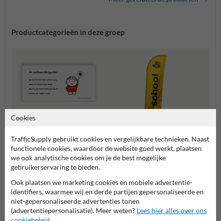
Productcategorieën in deze groep
Cookies
TrafficSupply gebruikt cookies en vergelijkbare technieken. Naast
Lesborden
functionele cookies, waardoor de website goed werkt, plaatsen
Beachflags
Atten
we ook analytische cookies om je de best mogelijke
gebruikerservaring te bieden.
Ook plaatsen we marketing cookies en mobiele advertentie-
Dick Bruna producten
identifiers, waarmee wij en derde partijen gepersonaliseerde en
niet-gepersonaliseerde advertenties tonen
(advertentiepersonalisatie). Meer weten?
Lees hier alles over ons
cookiebeleid
.