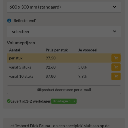
Reflecterend*
Volumeprijzen
Aantal
Prijs per stuk
Je voordeel
per stuk
97,50
vanaf 5 stuks
92,60
5,0
%
vanaf 10 stuks
87,80
9,9
%
product doorsturen per e-mail
Levertijd:
1-2 werkdagen
dinsdag in huis
Het 'lesbord Dick Bruna - op een speelplek' sluit aan op de