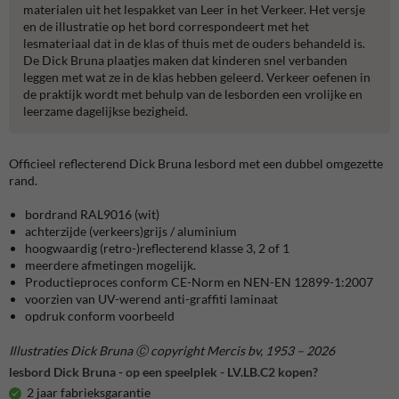
materialen uit het lespakket van Leer in het Verkeer. Het versje
en de illustratie op het bord correspondeert met het
lesmateriaal dat in de klas of thuis met de ouders behandeld is.
De Dick Bruna plaatjes maken dat kinderen snel verbanden
leggen met wat ze in de klas hebben geleerd. Verkeer oefenen in
de praktijk wordt met behulp van de lesborden een vrolijke en
leerzame dagelijkse bezigheid.
Officieel reflecterend Dick Bruna lesbord met een dubbel omgezette
rand.
bordrand RAL9016 (wit)
achterzijde (verkeers)grijs / aluminium
hoogwaardig (retro-)reflecterend klasse 3, 2 of 1
meerdere afmetingen mogelijk.
Productieproces conform CE-Norm en NEN-EN 12899-1:2007
voorzien van UV-werend anti-graffiti laminaat
opdruk conform voorbeeld
Illustraties Dick Bruna Ⓒ copyright Mercis bv, 1953 – 2026
lesbord Dick Bruna - op een speelplek - LV.LB.C2 kopen?
2 jaar fabrieksgarantie